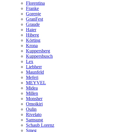
Florentina
Franke
Gorenje
GranFest
Graude
Haier
Hiberg
Körting
Krona
Kuppersberg
Kuppersbusch
Lex
Liebherr
Maunfeld
Meferi
MEYVEL
Midea
Millen
Monsher
Omoikiri
Oulin
Rivelato
Samsung
Schaub Lorenz
Smeg