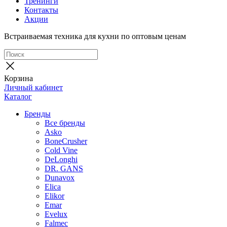
Тренинги
Контакты
Акции
Встраиваемая техника для кухни по оптовым ценам
Корзина
Личный кабинет
Каталог
Бренды
Все бренды
Asko
BoneCrusher
Cold Vine
DeLonghi
DR. GANS
Dunavox
Elica
Elikor
Emar
Evelux
Falmec