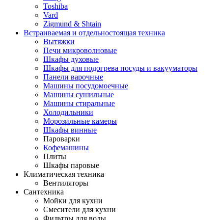
Toshiba
Vard
Zigmund & Shtain
Встраиваемая и отдельностоящая техника
Вытяжки
Печи микроволновые
Шкафы духовые
Шкафы для подогрева посуды и вакууматоры
Панели варочные
Машины посудомоечные
Машины сушильные
Машины стиральные
Холодильники
Морозильные камеры
Шкафы винные
Пароварки
Кофемашины
Плиты
Шкафы паровые
Климатическая техника
Вентиляторы
Сантехника
Мойки для кухни
Смесители для кухни
Фильтры для воды