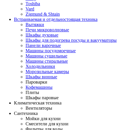
Toshiba
Vard
Zigmund & Shtain
Встраиваемая и отдельностоящая техника
Вытяжки
Печи микроволновые
Шкафы духовые
Шкафы для подогрева посуды и вакууматоры
Панели варочные
Машины посудомоечные
Машины сушильные
Машины стиральные
Холодильники
Морозильные камеры
Шкафы винные
Пароварки
Кофемашины
Плиты
Шкафы паровые
Климатическая техника
Вентиляторы
Сантехника
Мойки для кухни
Смесители для кухни
Фильтры для воды