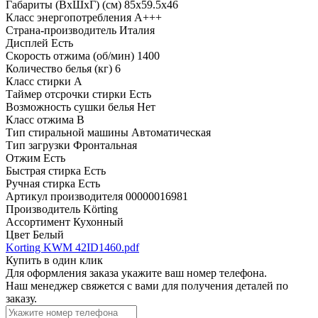
Габариты (ВхШхГ) (см)
85x59.5x46
Класс энергопотребления
A+++
Страна-производитель
Италия
Дисплей
Есть
Скорость отжима (об/мин)
1400
Количество белья (кг)
6
Класс стирки
A
Таймер отсрочки стирки
Есть
Возможность сушки белья
Нет
Класс отжима
B
Тип стиральной машины
Автоматическая
Тип загрузки
Фронтальная
Отжим
Есть
Быстрая стирка
Есть
Ручная стирка
Есть
Артикул производителя
00000016981
Производитель
Körting
Ассортимент
Кухонный
Цвет
Белый
Korting KWM 42ID1460.pdf
Купить в один клик
Для оформления заказа укажите ваш номер телефона.
Наш менеджер свяжется с вами для получения деталей по
заказу.