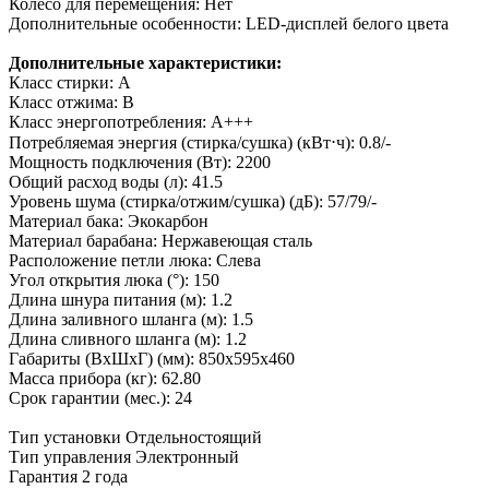
Колесо для перемещения: Нет
Дополнительные особенности: LED-дисплей белого цвета
Дополнительные характеристики:
Класс стирки: A
Класс отжима: B
Класс энергопотребления: A+++
Потребляемая энергия (стирка/сушка) (кВт⋅ч): 0.8/-
Мощность подключения (Вт): 2200
Общий расход воды (л): 41.5
Уровень шума (стирка/отжим/сушка) (дБ): 57/79/-
Материал бака: Экокарбон
Материал барабана: Нержавеющая сталь
Расположение петли люка: Слева
Угол открытия люка (°): 150
Длина шнура питания (м): 1.2
Длина заливного шланга (м): 1.5
Длина сливного шланга (м): 1.2
Габариты (ВхШхГ) (мм): 850x595x460
Масса прибора (кг): 62.80
Срок гарантии (мес.): 24
Тип установки
Отдельностоящий
Тип управления
Электронный
Гарантия
2 года