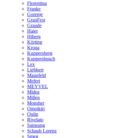
Florentina
Franke
Gorenje
GranFest
Graude
Haier
Hiberg
Körting
Krona
Kuppersberg
Kuppersbusch
Lex
Liebherr
Maunfeld
Meferi
MEYVEL
Midea
Millen
Monsher
Omoikiri
Oulin
Rivelato
Samsung
Schaub Lorenz
Smeg