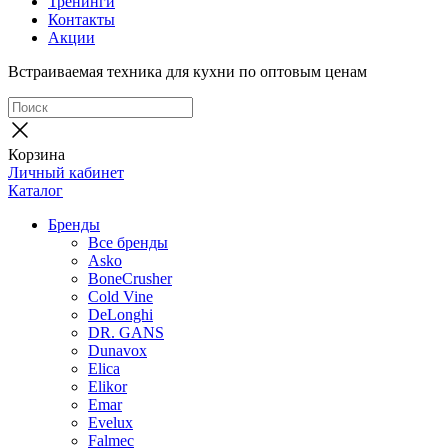
Тренинги
Контакты
Акции
Встраиваемая техника для кухни по оптовым ценам
Корзина
Личный кабинет
Каталог
Бренды
Все бренды
Asko
BoneCrusher
Cold Vine
DeLonghi
DR. GANS
Dunavox
Elica
Elikor
Emar
Evelux
Falmec