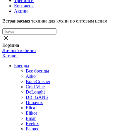
Тренинги
Контакты
Акции
Встраиваемая техника для кухни по оптовым ценам
Корзина
Личный кабинет
Каталог
Бренды
Все бренды
Asko
BoneCrusher
Cold Vine
DeLonghi
DR. GANS
Dunavox
Elica
Elikor
Emar
Evelux
Falmec