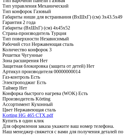
Тип варочной панели
Газовая
Тип управления
Механический
Тип конфорок
Газовый
Габариты ниши для встраивания (ВхШхГ) (см)
3х43.5х49
Гарантия
2 года
Габариты (ВхШхГ) (см)
4х45x52
Страна-производитель
Турция
Тип поверхности
Независимый
Рабочий стол
Нержавеющая сталь
Количество конфорок
3
Решетки
Чугунные
Зона расширения
Нет
Защитная блокировка (защита от детей)
Нет
Артикул производителя
00000000014
Газ-контроль
Есть
Электроподжиг
Есть
Таймер
Нет
Конфорка быстрого нагрева (WOK)
Есть
Производитель
Körting
Ассортимент
Кухонный
Цвет
Нержавеющая сталь
Korting HG 465 CTX.pdf
Купить в один клик
Для оформления заказа укажите ваш номер телефона.
Наш менеджер свяжется с вами для получения деталей по