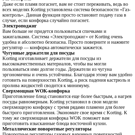
Даже если пламя погаснет, вам не стоит переживать, ведь во
всех моделях Korting установлена система безопасности «Газ-
контроль». Данная функция просто остановит подачу газа в
случае, если конфорка случайно погаснет.
Электроподжиг
Вам больше не придется пользоваться спичками и
зажигалками. Система «Электроподжиг» от Korting очень
удобна и абсолютно безопасна. Просто поверните и нажмите
регулятор — конфорка автоматически зажжется.
Чугунные держатели для посуды
Korting изготавливает держатели для посуды из
высококачественных материалов, чтобы вы могли
пользоваться ими долгие годы. Держатели из чугуна
эргономичны и очень устойчивы. Благодаря этому вам удобно
готовить на поверхностях Korting, а риск падения кастрюль и
пролива жидкостей сводится к минимуму.
Сверхмощная WOK-конфорка
Приготовление блюд становится еще более быстрым, а нагрев
посуды равномерным. Korting установил в свои модели
сверхмощную конфорку с тремя рядами пламени для более
быстрого приготовления. Экономьте свое время с Korting. К
тому же сверхмощная конфорка WOK поможет вам
приготовить изысканные блюда восточной кухни.
Металлические поворотные регуляторы
Поворотные регуляторы газовых варочных поверхностей