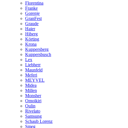
Florentina
Franke
Gorenje
GranFest
Graude
Haier
Hiberg
Körting
Krona
Kuppersberg
Kuppersbusch
Lex
Liebherr
Maunfeld
Meferi
MEYVEL
Midea
Millen
Monsher
Omoikiri
Oulin
Rivelato
Samsung
Schaub Lorenz
Smeg