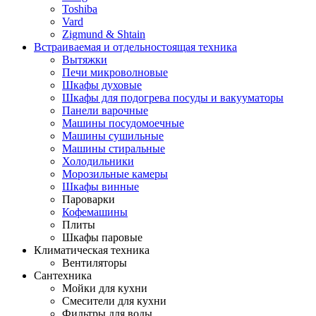
Toshiba
Vard
Zigmund & Shtain
Встраиваемая и отдельностоящая техника
Вытяжки
Печи микроволновые
Шкафы духовые
Шкафы для подогрева посуды и вакууматоры
Панели варочные
Машины посудомоечные
Машины сушильные
Машины стиральные
Холодильники
Морозильные камеры
Шкафы винные
Пароварки
Кофемашины
Плиты
Шкафы паровые
Климатическая техника
Вентиляторы
Сантехника
Мойки для кухни
Смесители для кухни
Фильтры для воды