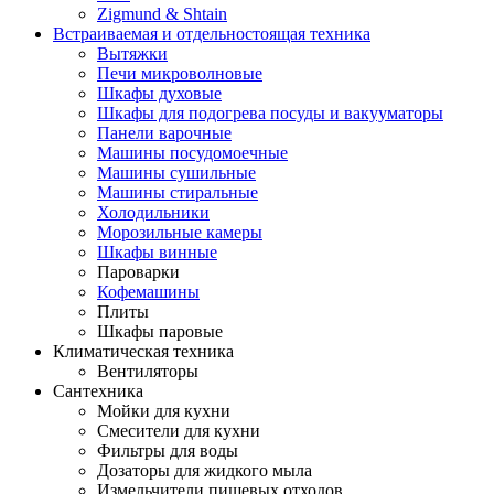
Zigmund & Shtain
Встраиваемая и отдельностоящая техника
Вытяжки
Печи микроволновые
Шкафы духовые
Шкафы для подогрева посуды и вакууматоры
Панели варочные
Машины посудомоечные
Машины сушильные
Машины стиральные
Холодильники
Морозильные камеры
Шкафы винные
Пароварки
Кофемашины
Плиты
Шкафы паровые
Климатическая техника
Вентиляторы
Сантехника
Мойки для кухни
Смесители для кухни
Фильтры для воды
Дозаторы для жидкого мыла
Измельчители пищевых отходов