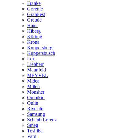
Franke
Gorenje
GranFest
Graude
Haier
Hiberg
Körting
Krona
Kuppersberg
Kuppersbusch
Lex
Liebherr
Maunfeld
MEYVEL
Midea
Millen
Monsher
Omoikiri
Oulin
Rivelato
Samsung
Schaub Lorenz
Smeg
Toshiba
Vard