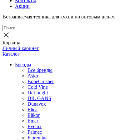
Контакты
Акции
Встраиваемая техника для кухни по оптовым ценам
Корзина
Личный кабинет
Каталог
Бренды
Все бренды
Asko
BoneCrusher
Cold Vine
DeLonghi
DR. GANS
Dunavox
Elica
Elikor
Emar
Evelux
Falmec
Florentina