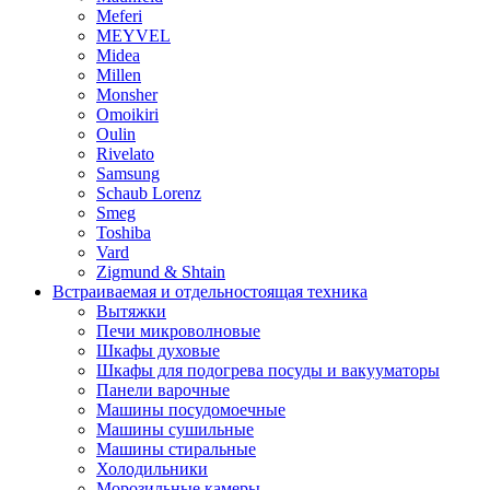
Meferi
MEYVEL
Midea
Millen
Monsher
Omoikiri
Oulin
Rivelato
Samsung
Schaub Lorenz
Smeg
Toshiba
Vard
Zigmund & Shtain
Встраиваемая и отдельностоящая техника
Вытяжки
Печи микроволновые
Шкафы духовые
Шкафы для подогрева посуды и вакууматоры
Панели варочные
Машины посудомоечные
Машины сушильные
Машины стиральные
Холодильники
Морозильные камеры