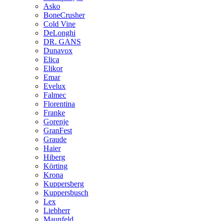
Asko
BoneCrusher
Cold Vine
DeLonghi
DR. GANS
Dunavox
Elica
Elikor
Emar
Evelux
Falmec
Florentina
Franke
Gorenje
GranFest
Graude
Haier
Hiberg
Körting
Krona
Kuppersberg
Kuppersbusch
Lex
Liebherr
Maunfeld