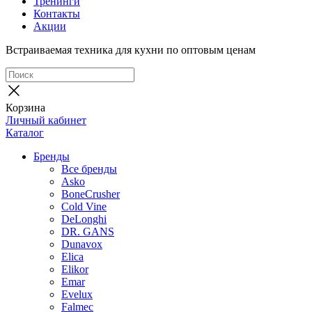
Тренинги
Контакты
Акции
Встраиваемая техника для кухни по оптовым ценам
Корзина
Личный кабинет
Каталог
Бренды
Все бренды
Asko
BoneCrusher
Cold Vine
DeLonghi
DR. GANS
Dunavox
Elica
Elikor
Emar
Evelux
Falmec