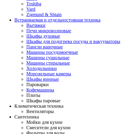
Toshiba
Vard
Zigmund & Shtain
Встраиваемая и отдельностоящая техника
Вытяжки
Печи микроволновые
Шкафы духовые
Шкафы для подогрева посуды и вакууматоры
Панели варочные
Машины посудомоечные
Машины сушильные
Машины стиральные
Холодильники
Морозильные камеры
Шкафы винные
Пароварки
Кофемашины
Плиты
Шкафы паровые
Климатическая техника
Вентиляторы
Сантехника
Мойки для кухни
Смесители для кухни
Фильтры для воды