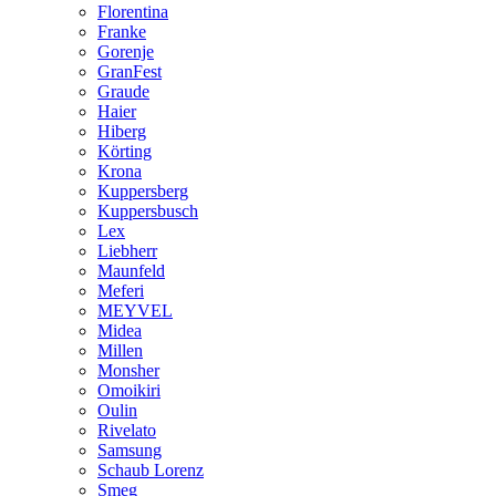
Florentina
Franke
Gorenje
GranFest
Graude
Haier
Hiberg
Körting
Krona
Kuppersberg
Kuppersbusch
Lex
Liebherr
Maunfeld
Meferi
MEYVEL
Midea
Millen
Monsher
Omoikiri
Oulin
Rivelato
Samsung
Schaub Lorenz
Smeg