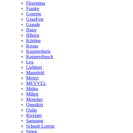
Florentina
Franke
Gorenje
GranFest
Graude
Haier
Hiberg
Körting
Krona
Kuppersberg
Kuppersbusch
Lex
Liebherr
Maunfeld
Meferi
MEYVEL
Midea
Millen
Monsher
Omoikiri
Oulin
Rivelato
Samsung
Schaub Lorenz
Smeg