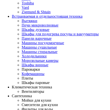
Toshiba
Vard
Zigmund & Shtain
Встраиваемая и отдельностоящая техника
Вытяжки
Печи микроволновые
Шкафы духовые
Шкафы для подогрева посуды и вакууматоры
Панели варочные
Машины посудомоечные
Машины сушильные
Машины стиральные
Холодильники
Морозильные камеры
Шкафы винные
Пароварки
Кофемашины
Плиты
Шкафы паровые
Климатическая техника
Вентиляторы
Сантехника
Мойки для кухни
Смесители для кухни
Фильтры для воды