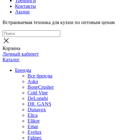
Тренинги
Контакты
Акции
Встраиваемая техника для кухни по оптовым ценам
Корзина
Личный кабинет
Каталог
Бренды
Все бренды
Asko
BoneCrusher
Cold Vine
DeLonghi
DR. GANS
Dunavox
Elica
Elikor
Emar
Evelux
Falmec