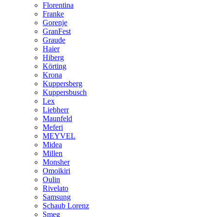
Florentina
Franke
Gorenje
GranFest
Graude
Haier
Hiberg
Körting
Krona
Kuppersberg
Kuppersbusch
Lex
Liebherr
Maunfeld
Meferi
MEYVEL
Midea
Millen
Monsher
Omoikiri
Oulin
Rivelato
Samsung
Schaub Lorenz
Smeg