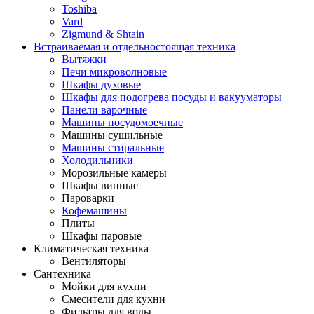
Toshiba
Vard
Zigmund & Shtain
Встраиваемая и отдельностоящая техника
Вытяжки
Печи микроволновые
Шкафы духовые
Шкафы для подогрева посуды и вакууматоры
Панели варочные
Машины посудомоечные
Машины сушильные
Машины стиральные
Холодильники
Морозильные камеры
Шкафы винные
Пароварки
Кофемашины
Плиты
Шкафы паровые
Климатическая техника
Вентиляторы
Сантехника
Мойки для кухни
Смесители для кухни
Фильтры для воды