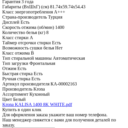
Гарантия
3 года
Габариты (ВхШхГ) (см)
81.74х59.74х54.43
Класс энергопотребления
A+++
Страна-производитель
Турция
Дисплей
Есть
Скорость отжима (об/мин)
1400
Количество белья (кг)
8
Класс стирки
A
Таймер отсрочки стирки
Есть
Возможность сушки белья
Нет
Класс отжима
B
Тип стиральной машины
Автоматическая
Тип загрузки
Фронтальная
Отжим
Есть
Быстрая стирка
Есть
Ручная стирка
Есть
Артикул производителя
КА-00002163
Производитель
Krona
Ассортимент
Кухонный
Цвет
Белый
Krona KALISA 1400 8K WHITE.pdf
Купить в один клик
Для оформления заказа укажите ваш номер телефона.
Наш менеджер свяжется с вами для получения деталей по
заказу.