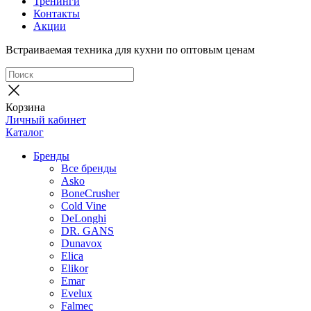
Тренинги
Контакты
Акции
Встраиваемая техника для кухни по оптовым ценам
Корзина
Личный кабинет
Каталог
Бренды
Все бренды
Asko
BoneCrusher
Cold Vine
DeLonghi
DR. GANS
Dunavox
Elica
Elikor
Emar
Evelux
Falmec