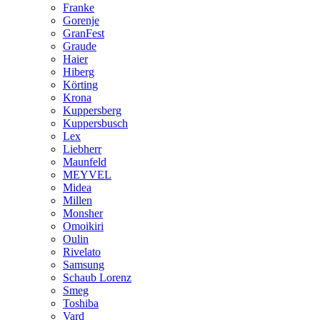
Franke
Gorenje
GranFest
Graude
Haier
Hiberg
Körting
Krona
Kuppersberg
Kuppersbusch
Lex
Liebherr
Maunfeld
MEYVEL
Midea
Millen
Monsher
Omoikiri
Oulin
Rivelato
Samsung
Schaub Lorenz
Smeg
Toshiba
Vard