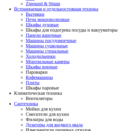
Zigmund & Shtain
Встраиваемая и отдельностоящая техника
Вытяжки
Печи микроволновые
Шкафы духовые
Шкафы для подогрева посуды и вакууматоры
Панели варочные
Машины посудомоечные
Машины сушильные
Машины стиральные
Холодильники
Морозильные камеры
Шкафы винные
Пароварки
Кофемашины
Плиты
Шкафы паровые
Климатическая техника
Вентиляторы
Сантехника
Мойки для кухни
Смесители для кухни
Фильтры для воды
Дозаторы для жидкого мыла
Измельчители пищевых отходов