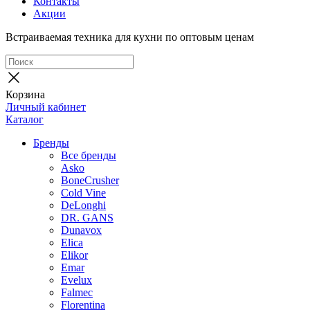
Контакты
Акции
Встраиваемая техника для кухни по оптовым ценам
Корзина
Личный кабинет
Каталог
Бренды
Все бренды
Asko
BoneCrusher
Cold Vine
DeLonghi
DR. GANS
Dunavox
Elica
Elikor
Emar
Evelux
Falmec
Florentina