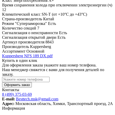
Класс энергопотребления
А+
Время сохранения холода при отключении электроэнергии (ч)
12
Климатический класс
SN-T (от +10°С до +43°С)
Страна-производитель
Китай
Режим "Суперзаморозка"
Есть
Количество секций
7
Сигнализация о неисправности
Есть
Сигнализация открытой двери
Есть
Артикул производителя
8843
Производитель
Kuppersberg
Ассортимент
Основной
Kuppersberg NFS 189 DX.pdf
Купить в один клик
Для оформления заказа укажите ваш номер телефона.
Наш менеджер свяжется с вами для получения деталей по
заказу.
Оформить заказ
Контакты
8 (499) 375-03-69
E-mail:
Besttech.msk@gmail.com
Адрес:
Московская область, Химки, Транспортный проезд, 2А
Информация