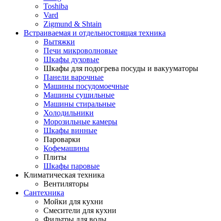
Toshiba
Vard
Zigmund & Shtain
Встраиваемая и отдельностоящая техника
Вытяжки
Печи микроволновые
Шкафы духовые
Шкафы для подогрева посуды и вакууматоры
Панели варочные
Машины посудомоечные
Машины сушильные
Машины стиральные
Холодильники
Морозильные камеры
Шкафы винные
Пароварки
Кофемашины
Плиты
Шкафы паровые
Климатическая техника
Вентиляторы
Сантехника
Мойки для кухни
Смесители для кухни
Фильтры для воды