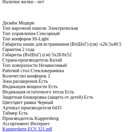
Наличие вилки - нет
Дизайн
Модерн
Тип варочной панели
Электрическая
Тип управления
Сенсорный
Тип конфорок
Hi-Light
Габариты ниши для встраивания (ВхШхГ) (см)
-х26.5х49.5
Гарантия
2 года
Габариты (ВхШхГ) (см)
5х28.8х52
Страна-производитель
Китай
Тип поверхности
Независимый
Рабочий стол
Стеклокерамика
Количество конфорок
2
Зона расширения
Есть
Индикация мощности
Есть
Индикация остаточного тепла
Есть
Защитная блокировка (защита от детей)
Есть
Цвет/цвет рамки
Черный
Артикул производителя
6435
Таймер
Есть
Производитель
Kuppersberg
Ассортимент
Интернет
Kuppersberg ECS 321.pdf