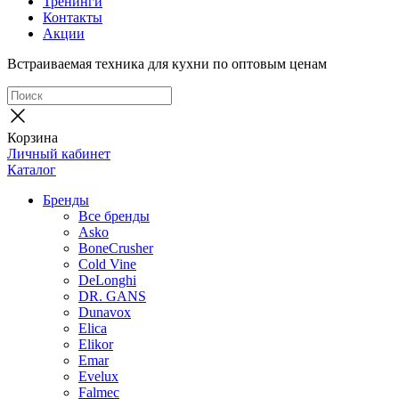
Тренинги
Контакты
Акции
Встраиваемая техника для кухни по оптовым ценам
Корзина
Личный кабинет
Каталог
Бренды
Все бренды
Asko
BoneCrusher
Cold Vine
DeLonghi
DR. GANS
Dunavox
Elica
Elikor
Emar
Evelux
Falmec