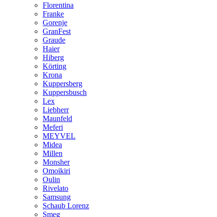
Florentina
Franke
Gorenje
GranFest
Graude
Haier
Hiberg
Körting
Krona
Kuppersberg
Kuppersbusch
Lex
Liebherr
Maunfeld
Meferi
MEYVEL
Midea
Millen
Monsher
Omoikiri
Oulin
Rivelato
Samsung
Schaub Lorenz
Smeg