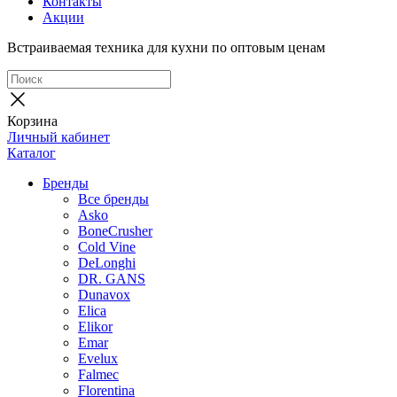
Контакты
Акции
Встраиваемая техника для кухни по оптовым ценам
Корзина
Личный кабинет
Каталог
Бренды
Все бренды
Asko
BoneCrusher
Cold Vine
DeLonghi
DR. GANS
Dunavox
Elica
Elikor
Emar
Evelux
Falmec
Florentina