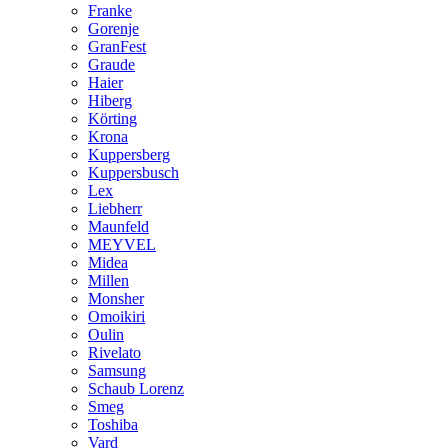
Franke
Gorenje
GranFest
Graude
Haier
Hiberg
Körting
Krona
Kuppersberg
Kuppersbusch
Lex
Liebherr
Maunfeld
MEYVEL
Midea
Millen
Monsher
Omoikiri
Oulin
Rivelato
Samsung
Schaub Lorenz
Smeg
Toshiba
Vard