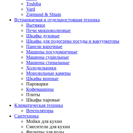
Toshiba
Vard
Zigmund & Shtain
Встраиваемая и отдельностоящая техника
Вытяжки
Печи микроволновые
Шкафы духовые
Шкафы для подогрева посуды и вакууматоры
Панели варочные
Машины посудомоечные
Машины сушильные
Машины стиральные
Холодильники
Морозильные камеры
Шкафы винные
Пароварки
Кофемашины
Плиты
Шкафы паровые
Климатическая техника
Вентиляторы
Сантехника
Мойки для кухни
Смесители для кухни
Фильтры для воды