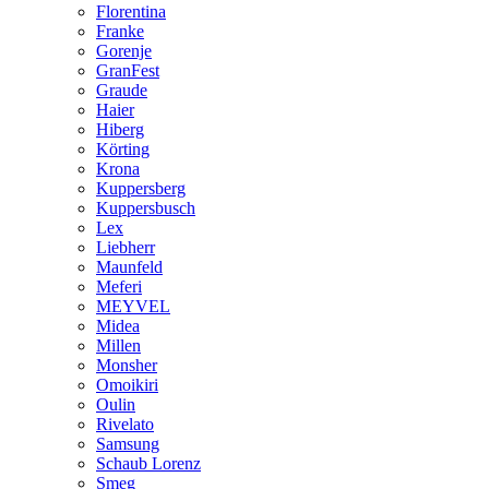
Florentina
Franke
Gorenje
GranFest
Graude
Haier
Hiberg
Körting
Krona
Kuppersberg
Kuppersbusch
Lex
Liebherr
Maunfeld
Meferi
MEYVEL
Midea
Millen
Monsher
Omoikiri
Oulin
Rivelato
Samsung
Schaub Lorenz
Smeg