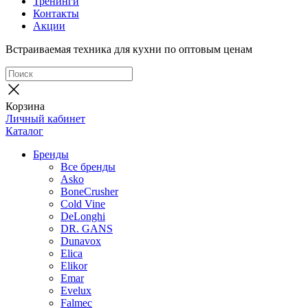
Тренинги
Контакты
Акции
Встраиваемая техника для кухни по оптовым ценам
Корзина
Личный кабинет
Каталог
Бренды
Все бренды
Asko
BoneCrusher
Cold Vine
DeLonghi
DR. GANS
Dunavox
Elica
Elikor
Emar
Evelux
Falmec