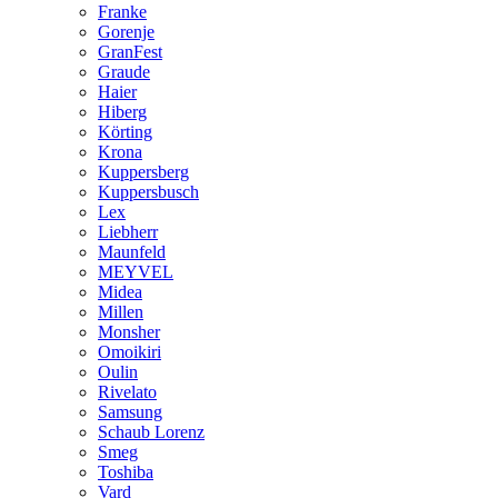
Franke
Gorenje
GranFest
Graude
Haier
Hiberg
Körting
Krona
Kuppersberg
Kuppersbusch
Lex
Liebherr
Maunfeld
MEYVEL
Midea
Millen
Monsher
Omoikiri
Oulin
Rivelato
Samsung
Schaub Lorenz
Smeg
Toshiba
Vard