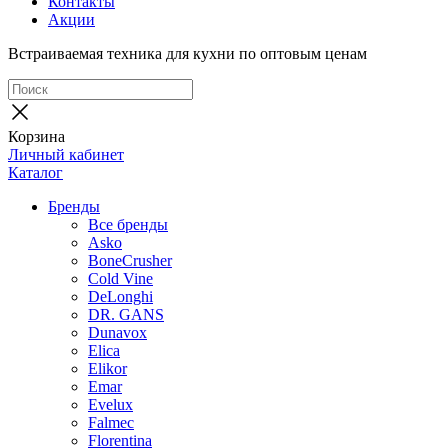
Контакты
Акции
Встраиваемая техника для кухни по оптовым ценам
Корзина
Личный кабинет
Каталог
Бренды
Все бренды
Asko
BoneCrusher
Cold Vine
DeLonghi
DR. GANS
Dunavox
Elica
Elikor
Emar
Evelux
Falmec
Florentina