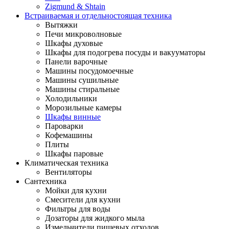
Zigmund & Shtain
Встраиваемая и отдельностоящая техника
Вытяжки
Печи микроволновые
Шкафы духовые
Шкафы для подогрева посуды и вакууматоры
Панели варочные
Машины посудомоечные
Машины сушильные
Машины стиральные
Холодильники
Морозильные камеры
Шкафы винные
Пароварки
Кофемашины
Плиты
Шкафы паровые
Климатическая техника
Вентиляторы
Сантехника
Мойки для кухни
Смесители для кухни
Фильтры для воды
Дозаторы для жидкого мыла
Измельчители пищевых отходов