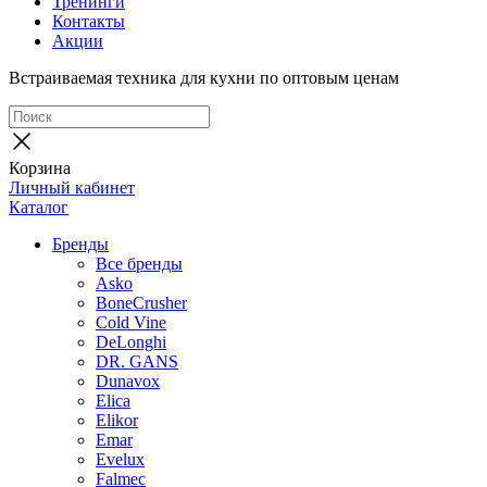
Тренинги
Контакты
Акции
Встраиваемая техника для кухни по оптовым ценам
Корзина
Личный кабинет
Каталог
Бренды
Все бренды
Asko
BoneCrusher
Cold Vine
DeLonghi
DR. GANS
Dunavox
Elica
Elikor
Emar
Evelux
Falmec