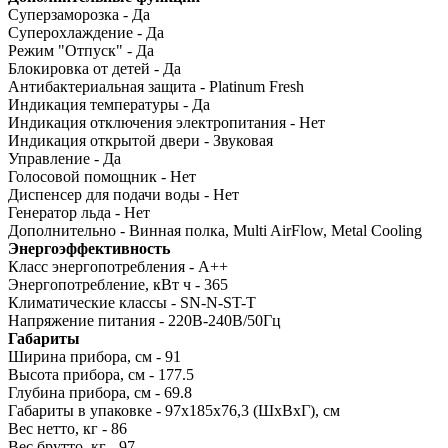
Суперзаморозка - Да
Суперохлаждение - Да
Режим "Отпуск" - Да
Блокировка от детей - Да
Антибактериальная защита - Platinum Fresh
Индикация температуры - Да
Индикация отключения электропитания - Нет
Индикация открытой двери - Звуковая
Управление - Да
Голосовой помощник - Нет
Диспенсер для подачи воды - Нет
Генератор льда - Нет
Дополнительно - Винная полка, Multi AirFlow, Metal Cooling
Энергоэффективность
Класс энергопотребления - A++
Энергопотребление, кВт ч - 365
Климатические классы - SN-N-ST-T
Напряжение питания - 220В-240В/50Гц
Габариты
Ширина прибора, см - 91
Высота прибора, см - 177.5
Глубина прибора, см - 69.8
Габариты в упаковке - 97x185x76,3 (ШхВхГ), см
Вес нетто, кг - 86
Вес брутто, кг - 97