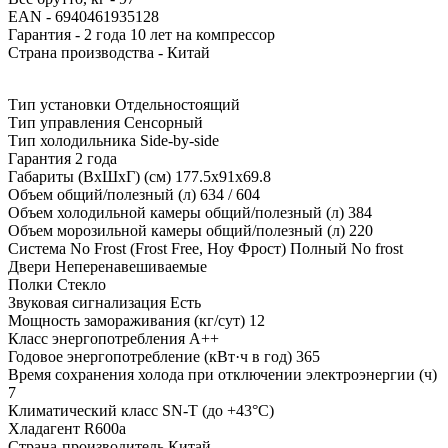
EAN - 6940461935128
Гарантия - 2 года 10 лет на компрессор
Страна производства - Китай
Тип установки
Отдельностоящий
Тип управления
Сенсорный
Тип холодильника
Side-by-side
Гарантия
2 года
Габариты (ВхШхГ) (см)
177.5х91х69.8
Объем общий/полезный (л)
634 / 604
Объем холодильной камеры общий/полезный (л)
384
Объем морозильной камеры общий/полезный (л)
220
Система No Frost (Frost Free, Ноу Фрост)
Полный No frost
Двери
Неперенавешиваемые
Полки
Стекло
Звуковая сигнализация
Есть
Мощность замораживания (кг/сут)
12
Класс энергопотребления
А++
Годовое энергопотребление (кВт·ч в год)
365
Время сохранения холода при отключении электроэнергии (ч)
7
Климатический класс
SN-T (до +43°С)
Хладагент
R600a
Страна-производитель
Китай