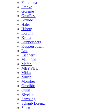
Florentina
Franke
Gorenje
GranFest
Graude
Haier
Hiberg
Körting
Krona
Kuppersberg
Kuppersbusch
Lex
Liebherr
Maunfeld
Meferi
MEYVEL
Midea
Millen
Monsher
Omoikiri
Oulin
Rivelato
Samsung
Schaub Lorenz
Smeg