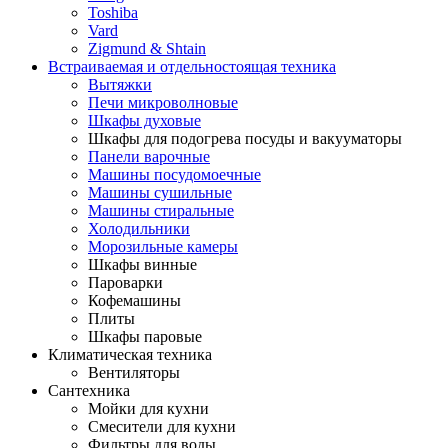
Toshiba
Vard
Zigmund & Shtain
Встраиваемая и отдельностоящая техника
Вытяжки
Печи микроволновые
Шкафы духовые
Шкафы для подогрева посуды и вакууматоры
Панели варочные
Машины посудомоечные
Машины сушильные
Машины стиральные
Холодильники
Морозильные камеры
Шкафы винные
Пароварки
Кофемашины
Плиты
Шкафы паровые
Климатическая техника
Вентиляторы
Сантехника
Мойки для кухни
Смесители для кухни
Фильтры для воды