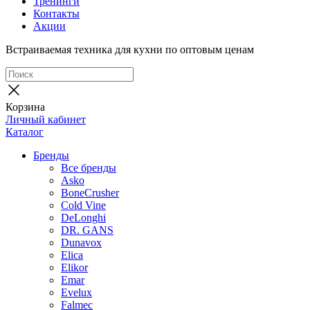
Тренинги
Контакты
Акции
Встраиваемая техника для кухни по оптовым ценам
Корзина
Личный кабинет
Каталог
Бренды
Все бренды
Asko
BoneCrusher
Cold Vine
DeLonghi
DR. GANS
Dunavox
Elica
Elikor
Emar
Evelux
Falmec