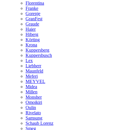
Florentina
Franke
Gorenje
GranFest
Graude
Haier
Hiberg
Körting
Krona
Kuppersberg
Kuppersbusch
Lex
Liebherr
Maunfeld
Meferi
MEYVEL
Midea
Millen
Monsher
Omoikiri
Oulin
Rivelato
Samsung
Schaub Lorenz
Smeg