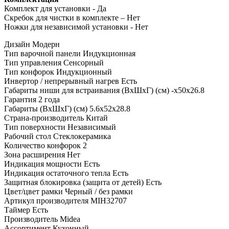
Комплект для установки - Да
Скребок для чистки в комплекте – Нет
Ножки для независимой установки - Нет
Дизайн
Модерн
Тип варочной панели
Индукционная
Тип управления
Сенсорный
Тип конфорок
Индукционный
Инвертор / непрерывный нагрев
Есть
Габариты ниши для встраивания (ВхШхГ) (см)
-х50х26.8
Гарантия
2 года
Габариты (ВхШхГ) (см)
5.6х52х28.8
Страна-производитель
Китай
Тип поверхности
Независимый
Рабочий стол
Стеклокерамика
Количество конфорок
2
Зона расширения
Нет
Индикация мощности
Есть
Индикация остаточного тепла
Есть
Защитная блокировка (защита от детей)
Есть
Цвет/цвет рамки
Черный / без рамки
Артикул производителя
MIH32707
Таймер
Есть
Производитель
Midea
Ассортимент
Кухонный