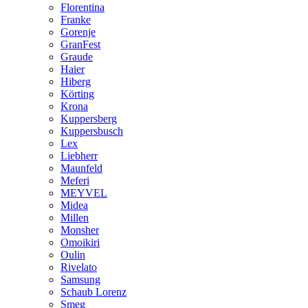
Florentina
Franke
Gorenje
GranFest
Graude
Haier
Hiberg
Körting
Krona
Kuppersberg
Kuppersbusch
Lex
Liebherr
Maunfeld
Meferi
MEYVEL
Midea
Millen
Monsher
Omoikiri
Oulin
Rivelato
Samsung
Schaub Lorenz
Smeg