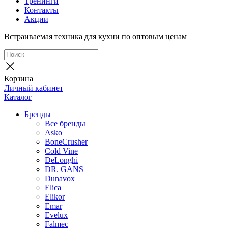
Тренинги
Контакты
Акции
Встраиваемая техника для кухни по оптовым ценам
Корзина
Личный кабинет
Каталог
Бренды
Все бренды
Asko
BoneCrusher
Cold Vine
DeLonghi
DR. GANS
Dunavox
Elica
Elikor
Emar
Evelux
Falmec