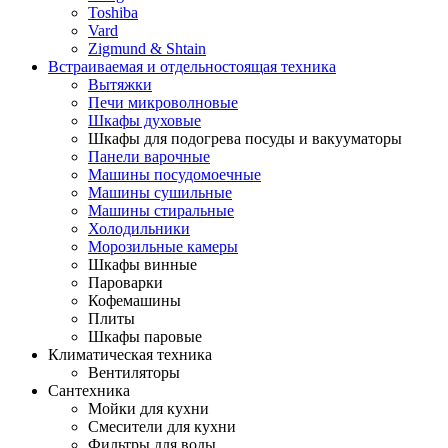
Toshiba
Vard
Zigmund & Shtain
Встраиваемая и отдельностоящая техника
Вытяжки
Печи микроволновые
Шкафы духовые
Шкафы для подогрева посуды и вакууматоры
Панели варочные
Машины посудомоечные
Машины сушильные
Машины стиральные
Холодильники
Морозильные камеры
Шкафы винные
Пароварки
Кофемашины
Плиты
Шкафы паровые
Климатическая техника
Вентиляторы
Сантехника
Мойки для кухни
Смесители для кухни
Фильтры для воды