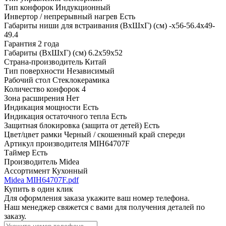
Тип конфорок
Индукционный
Инвертор / непрерывный нагрев
Есть
Габариты ниши для встраивания (ВхШхГ) (см)
-х56-56.4х49-
49.4
Гарантия
2 года
Габариты (ВхШхГ) (см)
6.2х59х52
Страна-производитель
Китай
Тип поверхности
Независимый
Рабочий стол
Стеклокерамика
Количество конфорок
4
Зона расширения
Нет
Индикация мощности
Есть
Индикация остаточного тепла
Есть
Защитная блокировка (защита от детей)
Есть
Цвет/цвет рамки
Черный / скошенный край спереди
Артикул производителя
MIH64707F
Таймер
Есть
Производитель
Midea
Ассортимент
Кухонный
Midea MIH64707F.pdf
Купить в один клик
Для оформления заказа укажите ваш номер телефона.
Наш менеджер свяжется с вами для получения деталей по
заказу.