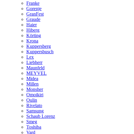
Franke
Gorenje
GranFest
Graude
Haier
Hiberg
Körting
Krona
Kuppersberg
Kuppersbusch
Lex
Liebherr
Maunfeld
MEYVEL
Midea
Millen
Monsher
Omoikiri
Oulin
Rivelato
Samsung
Schaub Lorenz
Smeg
Toshiba
Vard