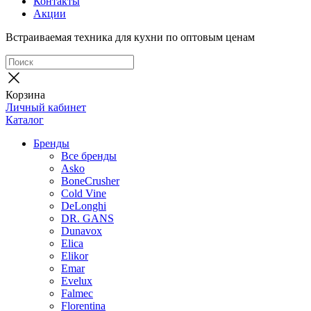
Контакты
Акции
Встраиваемая техника для кухни по оптовым ценам
Корзина
Личный кабинет
Каталог
Бренды
Все бренды
Asko
BoneCrusher
Cold Vine
DeLonghi
DR. GANS
Dunavox
Elica
Elikor
Emar
Evelux
Falmec
Florentina