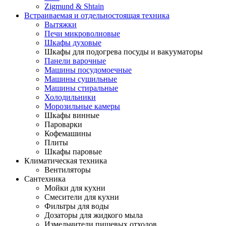
Zigmund & Shtain
Встраиваемая и отдельностоящая техника
Вытяжки
Печи микроволновые
Шкафы духовые
Шкафы для подогрева посуды и вакууматоры
Панели варочные
Машины посудомоечные
Машины сушильные
Машины стиральные
Холодильники
Морозильные камеры
Шкафы винные
Пароварки
Кофемашины
Плиты
Шкафы паровые
Климатическая техника
Вентиляторы
Сантехника
Мойки для кухни
Смесители для кухни
Фильтры для воды
Дозаторы для жидкого мыла
Измельчители пищевых отходов