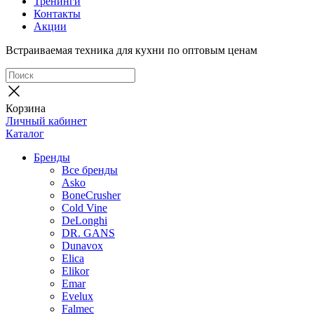
Тренинги
Контакты
Акции
Встраиваемая техника для кухни по оптовым ценам
Корзина
Личный кабинет
Каталог
Бренды
Все бренды
Asko
BoneCrusher
Cold Vine
DeLonghi
DR. GANS
Dunavox
Elica
Elikor
Emar
Evelux
Falmec