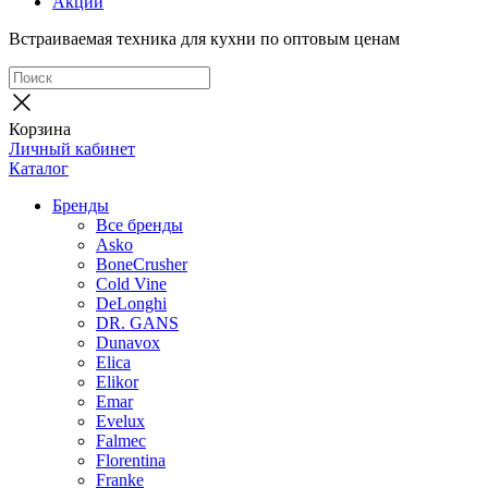
Акции
Встраиваемая техника для кухни по оптовым ценам
Корзина
Личный кабинет
Каталог
Бренды
Все бренды
Asko
BoneCrusher
Cold Vine
DeLonghi
DR. GANS
Dunavox
Elica
Elikor
Emar
Evelux
Falmec
Florentina
Franke