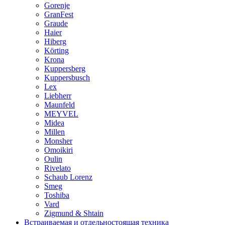
Gorenje
GranFest
Graude
Haier
Hiberg
Körting
Krona
Kuppersberg
Kuppersbusch
Lex
Liebherr
Maunfeld
MEYVEL
Midea
Millen
Monsher
Omoikiri
Oulin
Rivelato
Schaub Lorenz
Smeg
Toshiba
Vard
Zigmund & Shtain
Встраиваемая и отдельностоящая техника