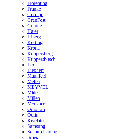
Florentina
Franke
Gorenje
GranFest
Graude
Haier
Hiberg
Körting
Krona
Kuppersberg
Kuppersbusch
Lex
Liebherr
Maunfeld
Meferi
MEYVEL
Midea
Millen
Monsher
Omoikiri
Oulin
Rivelato
Samsung
Schaub Lorenz
Smeg