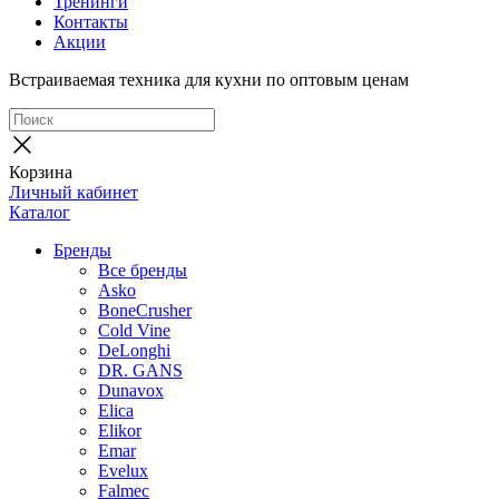
Тренинги
Контакты
Акции
Встраиваемая техника для кухни по оптовым ценам
Корзина
Личный кабинет
Каталог
Бренды
Все бренды
Asko
BoneCrusher
Cold Vine
DeLonghi
DR. GANS
Dunavox
Elica
Elikor
Emar
Evelux
Falmec