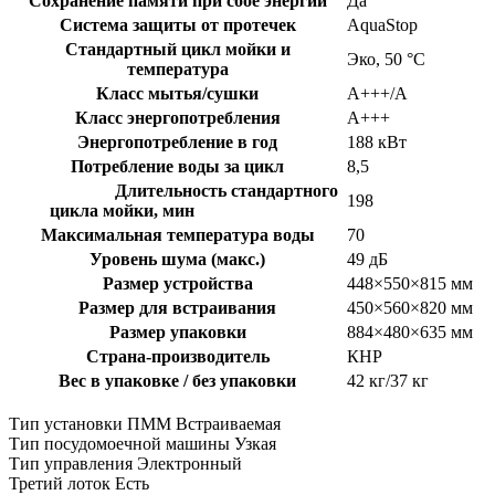
Сохранение памяти при сбое энергии
Да
Система защиты от протечек
AquaStop
Стандартный цикл мойки и
Эко, 50 °С
температура
Класс мытья/сушки
А+++/А
Класс энергопотребления
A+++
Энергопотребление в год
188 кВт
Потребление воды за цикл
8,5
Длительность стандартного
198
цикла мойки, мин
Максимальная температура воды
70
Уровень шума (макс.)
49 дБ
Размер устройства
448×550×815 мм
Размер для встраивания
450×560×820 мм
Размер упаковки
884×480×635 мм
Страна-производитель
КНР
Вес в упаковке / без упаковки
42 кг/37 кг
Тип установки ПММ
Встраиваемая
Тип посудомоечной машины
Узкая
Тип управления
Электронный
Третий лоток
Есть