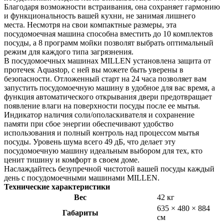
Благодаря возможности встраивания, она сохраняет гармонию
и функциональность вашей кухни, не занимая лишнего
места. Несмотря на свои компактные размеры, эта
посудомоечная машина способна вместить до 10 комплектов
посуды, а 8 программ мойки позволят выбрать оптимальный
режим для каждого типа загрязнения.
В посудомоечных машинах MILLEN установлена защита от
протечек Aquastop, с ней вы можете быть уверены в
безопасности. Отложенный старт на 24 часа позволяет вам
запустить посудомоечную машину в удобное для вас время, а
функция автоматического открывания двери предотвращает
появление влаги на поверхности посуды после ее мытья.
Индикатор наличия соли/ополаскивателя и сохранение
памяти при сбое энергии обеспечивают удобство
использования и полный контроль над процессом мытья
посуды. Уровень шума всего 49 дБ, что делает эту
посудомоечную машину идеальным выбором для тех, кто
ценит тишину и комфорт в своем доме.
Наслаждайтесь безупречной чистотой вашей посуды каждый
день с посудомоечными машинами MILLEN.
Технические характеристики
Вес
42 кг
635 × 480 × 884
Габариты
см