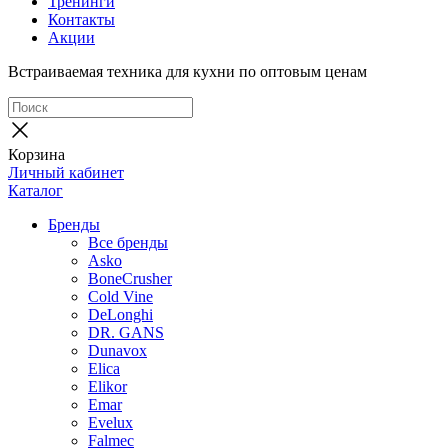
Тренинги
Контакты
Акции
Встраиваемая техника для кухни по оптовым ценам
Корзина
Личный кабинет
Каталог
Бренды
Все бренды
Asko
BoneCrusher
Cold Vine
DeLonghi
DR. GANS
Dunavox
Elica
Elikor
Emar
Evelux
Falmec