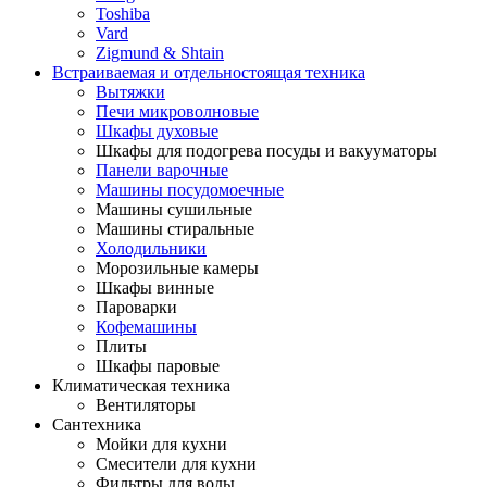
Toshiba
Vard
Zigmund & Shtain
Встраиваемая и отдельностоящая техника
Вытяжки
Печи микроволновые
Шкафы духовые
Шкафы для подогрева посуды и вакууматоры
Панели варочные
Машины посудомоечные
Машины сушильные
Машины стиральные
Холодильники
Морозильные камеры
Шкафы винные
Пароварки
Кофемашины
Плиты
Шкафы паровые
Климатическая техника
Вентиляторы
Сантехника
Мойки для кухни
Смесители для кухни
Фильтры для воды