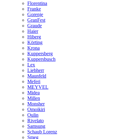
Florentina
Franke
Gorenje
GranFest
Graude
Haier
Hiberg
Körting
Krona
Kuppersberg
Kuppersbusch
Lex
Liebherr
Maunfeld
Meferi
MEYVEL
Midea
Millen
Monsher
Omoikiri
Oulin
Rivelato
Samsung
Schaub Lorenz
Smeg