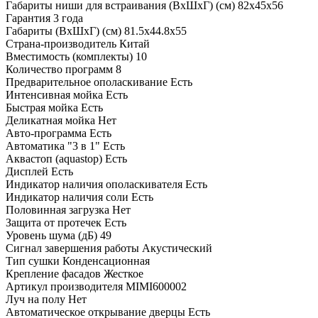
Габариты ниши для встраивания (ВхШхГ) (см)
82х45х56
Гарантия
3 года
Габариты (ВхШхГ) (см)
81.5х44.8х55
Страна-производитель
Китай
Вместимость (комплекты)
10
Количество программ
8
Предварительное ополаскивание
Есть
Интенсивная мойка
Есть
Быстрая мойка
Есть
Деликатная мойка
Нет
Авто-программа
Есть
Автоматика "3 в 1"
Есть
Аквастоп (aquastop)
Есть
Дисплей
Есть
Индикатор наличия ополаскивателя
Есть
Индикатор наличия соли
Есть
Половинная загрузка
Нет
Защита от протечек
Есть
Уровень шума (дБ)
49
Сигнал завершения работы
Акустический
Тип сушки
Конденсационная
Крепление фасадов
Жесткое
Артикул производителя
MIMI600002
Луч на полу
Нет
Автоматическое открывание дверцы
Есть