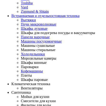
Toshiba
Vard
Zigmund & Shtain
Встраиваемая и отдельностоящая техника
Вытяжки
Печи микроволновые
Шкафы духовые
Шкафы для подогрева посуды и вакууматоры
Панели варочные
Машины посудомоечные
Машины сушильные
Машины стиральные
Холодильники
Морозильные камеры
Шкафы винные
Пароварки
Кофемашины
Плиты
Шкафы паровые
Климатическая техника
Вентиляторы
Сантехника
Мойки для кухни
Смесители для кухни
Фильтры для воды