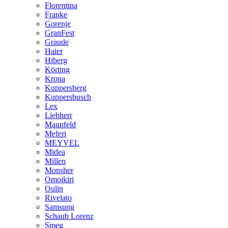
Florentina
Franke
Gorenje
GranFest
Graude
Haier
Hiberg
Körting
Krona
Kuppersberg
Kuppersbusch
Lex
Liebherr
Maunfeld
Meferi
MEYVEL
Midea
Millen
Monsher
Omoikiri
Oulin
Rivelato
Samsung
Schaub Lorenz
Smeg