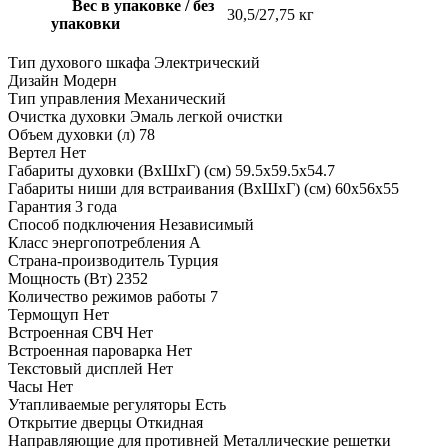
Вес в упаковке / без
30,5/27,75 кг
упаковки
Тип духового шкафа
Электрический
Дизайн
Модерн
Тип управления
Механический
Очистка духовки
Эмаль легкой очистки
Объем духовки (л)
78
Вертел
Нет
Габариты духовки (ВхШхГ) (см)
59.5х59.5х54.7
Габариты ниши для встраивания (ВхШхГ) (см)
60х56х55
Гарантия
3 года
Способ подключения
Независимый
Класс энергопотребления
A
Страна-производитель
Турция
Мощность (Вт)
2352
Количество режимов работы
7
Термощуп
Нет
Встроенная СВЧ
Нет
Встроенная пароварка
Нет
Текстовый дисплей
Нет
Часы
Нет
Утапливаемые регуляторы
Есть
Открытие дверцы
Откидная
Направляющие для противней
Металлические решетки