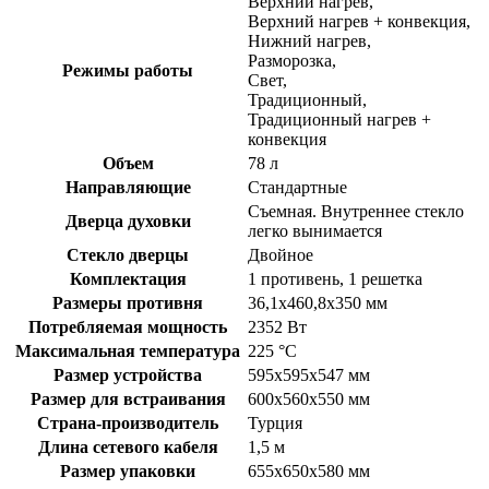
Верхний нагрев,
Верхний нагрев + конвекция,
Нижний нагрев,
Разморозка,
Режимы работы
Свет,
Традиционный,
Традиционный нагрев +
конвекция
Объем
78 л
Направляющие
Стандартные
Съемная. Внутреннее стекло
Дверца духовки
легко вынимается
Стекло дверцы
Двойное
Комплектация
1 противень, 1 решетка
Размеры противня
36,1х460,8х350 мм
Потребляемая мощность
2352 Вт
Максимальная температура
225 °С
Размер устройства
595х595х547 мм
Размер для встраивания
600х560х550 мм
Страна-производитель
Турция
Длина сетевого кабеля
1,5 м
Размер упаковки
655х650х580 мм