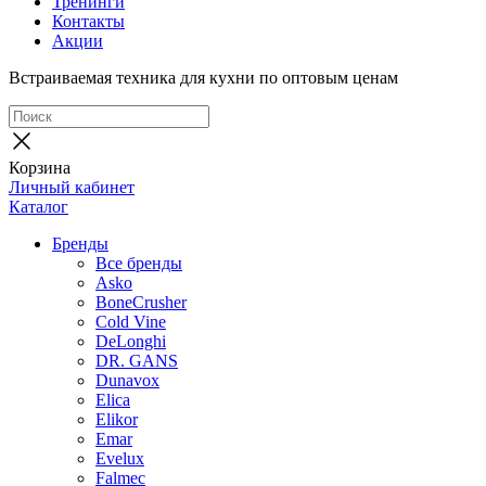
Тренинги
Контакты
Акции
Встраиваемая техника для кухни по оптовым ценам
Корзина
Личный кабинет
Каталог
Бренды
Все бренды
Asko
BoneCrusher
Cold Vine
DeLonghi
DR. GANS
Dunavox
Elica
Elikor
Emar
Evelux
Falmec