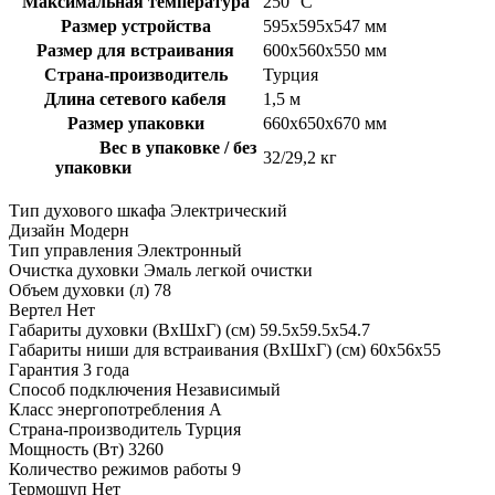
Максимальная температура
250 °С
Размер устройства
595х595х547 мм
Размер для встраивания
600х560х550 мм
Страна-производитель
Турция
Длина сетевого кабеля
1,5 м
Размер упаковки
660х650х670 мм
Вес в упаковке / без
32/29,2 кг
упаковки
Тип духового шкафа
Электрический
Дизайн
Модерн
Тип управления
Электронный
Очистка духовки
Эмаль легкой очистки
Объем духовки (л)
78
Вертел
Нет
Габариты духовки (ВхШхГ) (см)
59.5х59.5х54.7
Габариты ниши для встраивания (ВхШхГ) (см)
60х56х55
Гарантия
3 года
Способ подключения
Независимый
Класс энергопотребления
A
Страна-производитель
Турция
Мощность (Вт)
3260
Количество режимов работы
9
Термощуп
Нет