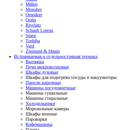
Millen
Monsher
Omoikiri
Oulin
Rivelato
Schaub Lorenz
Smeg
Toshiba
Vard
Zigmund & Shtain
Встраиваемая и отдельностоящая техника
Вытяжки
Печи микроволновые
Шкафы духовые
Шкафы для подогрева посуды и вакууматоры
Панели варочные
Машины посудомоечные
Машины сушильные
Машины стиральные
Холодильники
Морозильные камеры
Шкафы винные
Пароварки
Кофемашины
Плиты