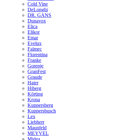
Cold Vine
DeLonghi
DR. GANS
Dunavox
Elica
Elikor
Emar
Evelux
Falmec
Florentina
Franke
Gorenje
GranFest
Graude
Haier
Hiberg
Körting
Krona
Kuppersberg
Kuppersbusch
Lex
Liebherr
Maunfeld
MEYVEL
Midea