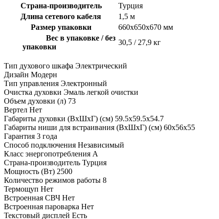
Страна-производитель
Турция
Длина сетевого кабеля
1,5 м
Размер упаковки
660х650х670 мм
Вес в упаковке / без
30,5 / 27,9 кг
упаковки
Тип духового шкафа
Электрический
Дизайн
Модерн
Тип управления
Электронный
Очистка духовки
Эмаль легкой очистки
Объем духовки (л)
73
Вертел
Нет
Габариты духовки (ВхШхГ) (см)
59.5х59.5х54.7
Габариты ниши для встраивания (ВхШхГ) (см)
60х56х55
Гарантия
3 года
Способ подключения
Независимый
Класс энергопотребления
A
Страна-производитель
Турция
Мощность (Вт)
2500
Количество режимов работы
8
Термощуп
Нет
Встроенная СВЧ
Нет
Встроенная пароварка
Нет
Текстовый дисплей
Есть