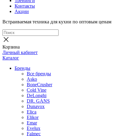
Тренинги
Контакты
Акции
Встраиваемая техника для кухни по оптовым ценам
Корзина
Личный кабинет
Каталог
Бренды
Все бренды
Asko
BoneCrusher
Cold Vine
DeLonghi
DR. GANS
Dunavox
Elica
Elikor
Emar
Evelux
Falmec