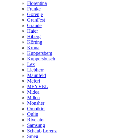
Florentina
Franke
Gorenje
GranFest
Graude
Haier
Hiberg
Körting
Krona
Kuppersberg
Kuppersbusch
Lex
Liebherr
Maunfeld
Meferi
MEYVEL
Midea
Millen
Monsher
Omoikiri
Oulin
Rivelato
Samsung
Schaub Lorenz
Smeg