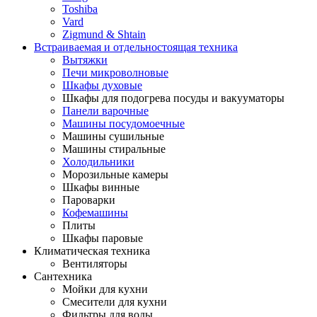
Toshiba
Vard
Zigmund & Shtain
Встраиваемая и отдельностоящая техника
Вытяжки
Печи микроволновые
Шкафы духовые
Шкафы для подогрева посуды и вакууматоры
Панели варочные
Машины посудомоечные
Машины сушильные
Машины стиральные
Холодильники
Морозильные камеры
Шкафы винные
Пароварки
Кофемашины
Плиты
Шкафы паровые
Климатическая техника
Вентиляторы
Сантехника
Мойки для кухни
Смесители для кухни
Фильтры для воды