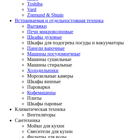
Toshiba
Vard
Zigmund & Shtain
Встраиваемая и отдельностоящая техника
Вытяжки
Печи микроволновые
Шкафы духовые
Шкафы для подогрева посуды и вакууматоры
Панели варочные
Машины посудомоечные
Машины сушильные
Машины стиральные
Холодильники
Морозильные камеры
Шкафы винные
Пароварки
Кофемашины
Плиты
Шкафы паровые
Климатическая техника
Вентиляторы
Сантехника
Мойки для кухни
Смесители для кухни
Фильтры для воды