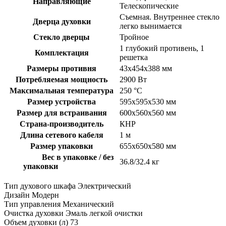
Направляющие
Телескопические
Съемная. Внутреннее стекло
Дверца духовки
легко вынимается
Стекло дверцы
Тройное
1 глубокий противень, 1
Комплектация
решетка
Размеры противня
43х454х388 мм
Потребляемая мощность
2900 Вт
Максимальная температура
250 °С
Размер устройства
595х595х530 мм
Размер для встраивания
600х560х560 мм
Страна-производитель
КНР
Длина сетевого кабеля
1 м
Размер упаковки
655х650х580 мм
Вес в упаковке / без
36.8/32.4 кг
упаковки
Тип духового шкафа
Электрический
Дизайн
Модерн
Тип управления
Механический
Очистка духовки
Эмаль легкой очистки
Объем духовки (л)
73