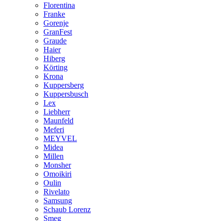
Florentina
Franke
Gorenje
GranFest
Graude
Haier
Hiberg
Körting
Krona
Kuppersberg
Kuppersbusch
Lex
Liebherr
Maunfeld
Meferi
MEYVEL
Midea
Millen
Monsher
Omoikiri
Oulin
Rivelato
Samsung
Schaub Lorenz
Smeg