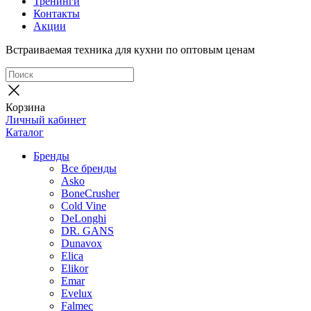
Тренинги
Контакты
Акции
Встраиваемая техника для кухни по оптовым ценам
Корзина
Личный кабинет
Каталог
Бренды
Все бренды
Asko
BoneCrusher
Cold Vine
DeLonghi
DR. GANS
Dunavox
Elica
Elikor
Emar
Evelux
Falmec