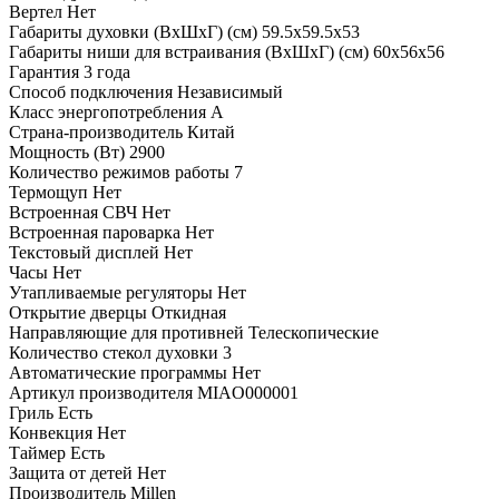
Вертел
Нет
Габариты духовки (ВхШхГ) (см)
59.5х59.5х53
Габариты ниши для встраивания (ВхШхГ) (см)
60х56х56
Гарантия
3 года
Способ подключения
Независимый
Класс энергопотребления
A
Страна-производитель
Китай
Мощность (Вт)
2900
Количество режимов работы
7
Термощуп
Нет
Встроенная СВЧ
Нет
Встроенная пароварка
Нет
Текстовый дисплей
Нет
Часы
Нет
Утапливаемые регуляторы
Нет
Открытие дверцы
Откидная
Направляющие для противней
Телескопические
Количество стекол духовки
3
Автоматические программы
Нет
Артикул производителя
MIAO000001
Гриль
Есть
Конвекция
Нет
Таймер
Есть
Защита от детей
Нет
Производитель
Millen