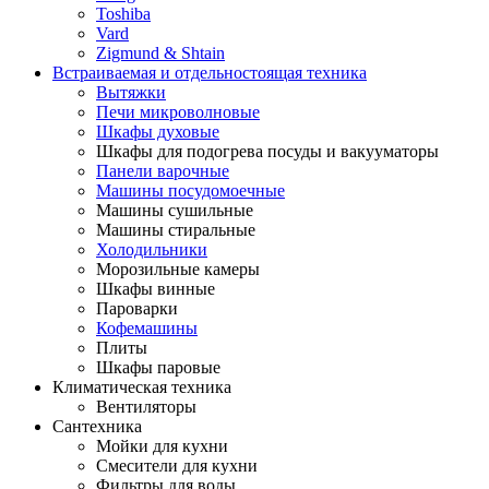
Toshiba
Vard
Zigmund & Shtain
Встраиваемая и отдельностоящая техника
Вытяжки
Печи микроволновые
Шкафы духовые
Шкафы для подогрева посуды и вакууматоры
Панели варочные
Машины посудомоечные
Машины сушильные
Машины стиральные
Холодильники
Морозильные камеры
Шкафы винные
Пароварки
Кофемашины
Плиты
Шкафы паровые
Климатическая техника
Вентиляторы
Сантехника
Мойки для кухни
Смесители для кухни
Фильтры для воды