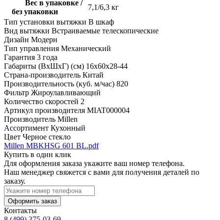
Вес в упаковке /
7,1/6,3 кг
без упаковки
Тип установки вытяжки
В шкаф
Вид вытяжки
Встраиваемые телескопические
Дизайн
Модерн
Тип управления
Механический
Гарантия
3 года
Габариты (ВхШхГ) (см)
16х60х28-44
Страна-производитель
Китай
Производительность (куб. м/час)
820
Фильтр
Жироулавливающий
Количество скоростей
2
Артикул производителя
MIAT000004
Производитель
Millen
Ассортимент
Кухонный
Цвет
Черное стекло
Millen MBKHSG 601 BL.pdf
Купить в один клик
Для оформления заказа укажите ваш номер телефона.
Наш менеджер свяжется с вами для получения деталей по
заказу.
Оформить заказ
Контакты
8 (499) 375-03-69