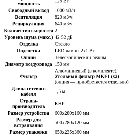
125 Вт
мощность
Свободный выход
1000 м3/ч
Вентиляция
820 м3/ч
Рециркуляция
640 м3/ч
Количество скоростей
2
Уровень шума (макс.)
42-52 дБ
Отделка
Стекло
Подсветка
LED лампы 2х1 Вт
Опции
Телескопический режим
Диаметр воздуховода
150 мм
Алюминиевый (в комплекте),
Фильтр
Угольный фильтр MKF1 (х2)
(опция — приобретается отдельно)
Длина сетевого
1,5 м
кабеля
Страна-
КНР
производитель
Размер устройства
600х280х160 мм
Размер для
500х280х120 мм
встраивания
Размер упаковки
650х235х360 мм