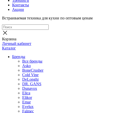
Тренинги
Контакты
Акции
Встраиваемая техника для кухни по оптовым ценам
Корзина
Личный кабинет
Каталог
Бренды
Все бренды
Asko
BoneCrusher
Cold Vine
DeLonghi
DR. GANS
Dunavox
Elica
Elikor
Emar
Evelux
Falmec