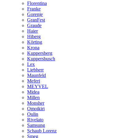
Florentina
Franke
Gorenje
GranFest
Graude
Haier
Hiberg
Körting
Krona
Kuppersberg
Kuppersbusch
Lex
Liebherr
Maunfeld
Meferi
MEYVEL
Midea
Millen
Monsher
Omoikiri
Oulin
Rivelato
Samsung
Schaub Lorenz
Smeg