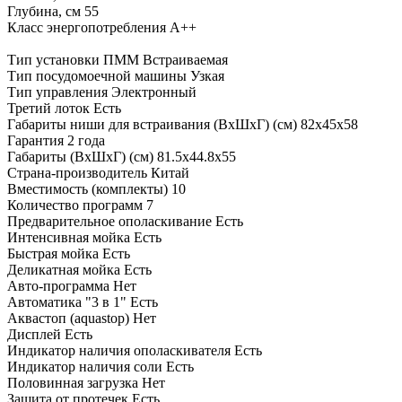
Глубина, см 55
Класс энергопотребления A++
Тип установки ПММ
Встраиваемая
Тип посудомоечной машины
Узкая
Тип управления
Электронный
Третий лоток
Есть
Габариты ниши для встраивания (ВхШхГ) (см)
82х45х58
Гарантия
2 года
Габариты (ВхШхГ) (см)
81.5х44.8х55
Страна-производитель
Китай
Вместимость (комплекты)
10
Количество программ
7
Предварительное ополаскивание
Есть
Интенсивная мойка
Есть
Быстрая мойка
Есть
Деликатная мойка
Есть
Авто-программа
Нет
Автоматика "3 в 1"
Есть
Аквастоп (aquastop)
Нет
Дисплей
Есть
Индикатор наличия ополаскивателя
Есть
Индикатор наличия соли
Есть
Половинная загрузка
Нет
Защита от протечек
Есть