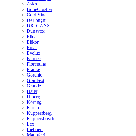
Asko
BoneCrusher
Cold Vine
DeLonghi
DR. GANS
Dunavox
Elica
Elikor
Emar
Evelux
Falmec
Florentina
Franke
Gorenje
GranFest
Graude
Haier
Hiberg
Körting
Krona
Kuppersberg
Kuppersbusch
Lex
Liebherr
Maunfeld