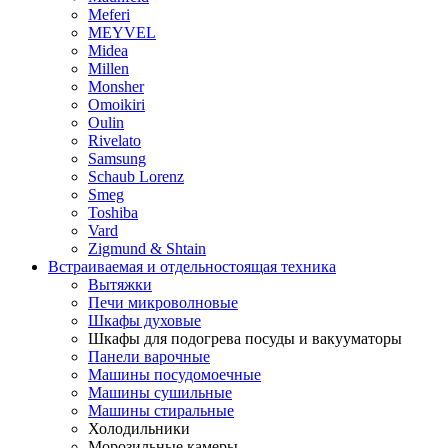
Meferi
MEYVEL
Midea
Millen
Monsher
Omoikiri
Oulin
Rivelato
Samsung
Schaub Lorenz
Smeg
Toshiba
Vard
Zigmund & Shtain
Встраиваемая и отдельностоящая техника
Вытяжки
Печи микроволновые
Шкафы духовые
Шкафы для подогрева посуды и вакууматоры
Панели варочные
Машины посудомоечные
Машины сушильные
Машины стиральные
Холодильники
Морозильные камеры