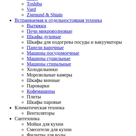
Toshiba
Vard
Zigmund & Shtain
Встраиваемая и отдельностоящая техника
Вытяжки
Печи микроволновые
Шкафы духовые
Шкафы для подогрева посуды и вакууматоры
Панели варочные
Машины посудомоечные
Машины сушильные
Машины стиральные
Холодильники
Морозильные камеры
Шкафы винные
Пароварки
Кофемашины
Плиты
Шкафы паровые
Климатическая техника
Вентиляторы
Сантехника
Мойки для кухни
Смесители для кухни
Фильтры для воды