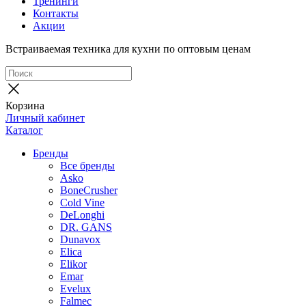
Тренинги
Контакты
Акции
Встраиваемая техника для кухни по оптовым ценам
Корзина
Личный кабинет
Каталог
Бренды
Все бренды
Asko
BoneCrusher
Cold Vine
DeLonghi
DR. GANS
Dunavox
Elica
Elikor
Emar
Evelux
Falmec