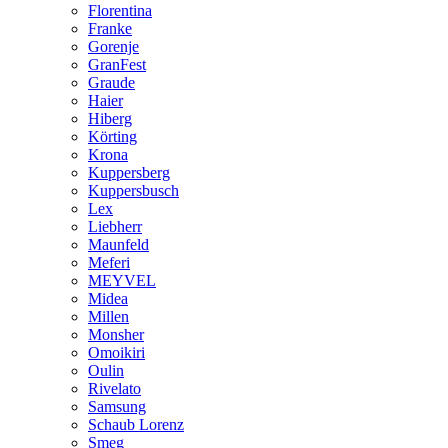
Florentina
Franke
Gorenje
GranFest
Graude
Haier
Hiberg
Körting
Krona
Kuppersberg
Kuppersbusch
Lex
Liebherr
Maunfeld
Meferi
MEYVEL
Midea
Millen
Monsher
Omoikiri
Oulin
Rivelato
Samsung
Schaub Lorenz
Smeg