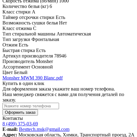
Скорость отжима (об/мин)
1000
Количество белья (кг)
6
Класс стирки
A
Таймер отсрочки стирки
Есть
Возможность сушки белья
Нет
Класс отжима
C
Тип стиральной машины
Автоматическая
Тип загрузки
Фронтальная
Отжим
Есть
Быстрая стирка
Есть
Артикул производителя
78946
Производитель
Monsher
Ассортимент
Основной
Цвет
Белый
Monsher MWM 390 Blanc.pdf
Купить в один клик
Для оформления заказа укажите ваш номер телефона.
Наш менеджер свяжется с вами для получения деталей по
заказу.
Оформить заказ
Контакты
8 (499) 375-03-69
E-mail:
Besttech.msk@gmail.com
Адрес:
Московская область, Химки, Транспортный проезд, 2А