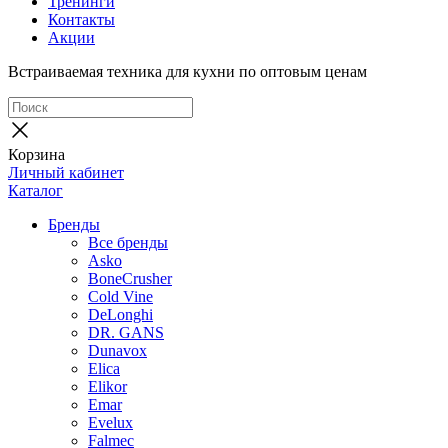
Тренинги
Контакты
Акции
Встраиваемая техника для кухни по оптовым ценам
Корзина
Личный кабинет
Каталог
Бренды
Все бренды
Asko
BoneCrusher
Cold Vine
DeLonghi
DR. GANS
Dunavox
Elica
Elikor
Emar
Evelux
Falmec