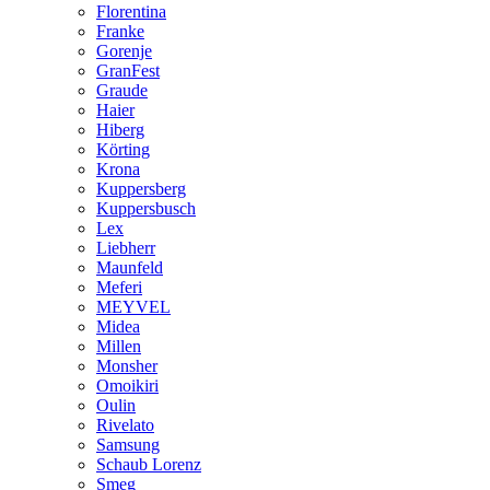
Florentina
Franke
Gorenje
GranFest
Graude
Haier
Hiberg
Körting
Krona
Kuppersberg
Kuppersbusch
Lex
Liebherr
Maunfeld
Meferi
MEYVEL
Midea
Millen
Monsher
Omoikiri
Oulin
Rivelato
Samsung
Schaub Lorenz
Smeg