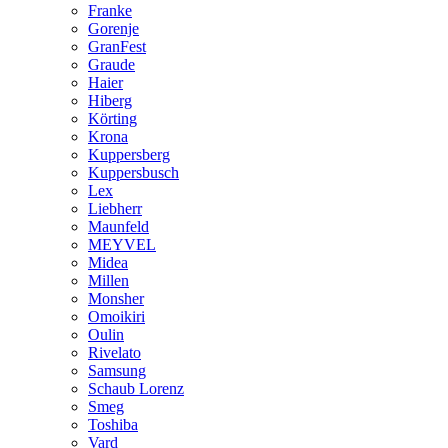
Franke
Gorenje
GranFest
Graude
Haier
Hiberg
Körting
Krona
Kuppersberg
Kuppersbusch
Lex
Liebherr
Maunfeld
MEYVEL
Midea
Millen
Monsher
Omoikiri
Oulin
Rivelato
Samsung
Schaub Lorenz
Smeg
Toshiba
Vard