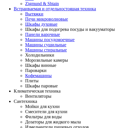
Zigmund & Shtain
Встраиваемая и отдельностоящая техника
Вытяжки
Печи микроволновые
Шкафы духовые
Шкафы для подогрева посуды и вакууматоры
Панели варочные
Машины посудомоечные
Машины сушильные
Машины стиральные
Холодильники
Морозильные камеры
Шкафы винные
Пароварки
Кофемашины
Плиты
Шкафы паровые
Климатическая техника
Вентиляторы
Сантехника
Мойки для кухни
Смесители для кухни
Фильтры для воды
Дозаторы для жидкого мыла
Измельчители пищевых отходов