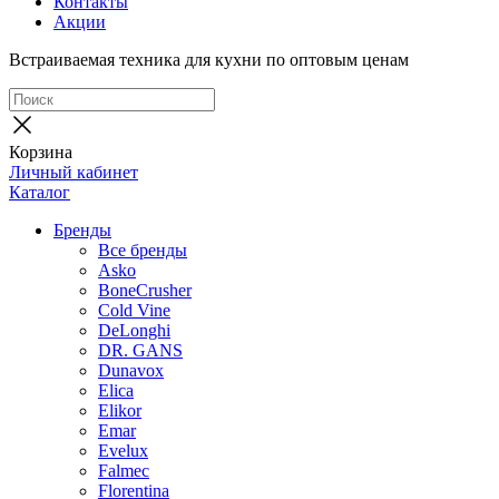
Контакты
Акции
Встраиваемая техника для кухни по оптовым ценам
Корзина
Личный кабинет
Каталог
Бренды
Все бренды
Asko
BoneCrusher
Cold Vine
DeLonghi
DR. GANS
Dunavox
Elica
Elikor
Emar
Evelux
Falmec
Florentina