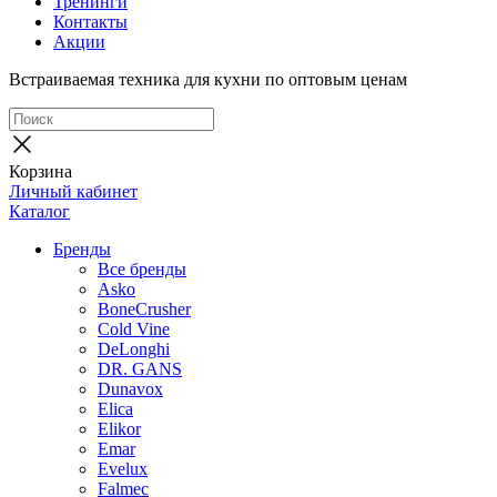
Тренинги
Контакты
Акции
Встраиваемая техника для кухни по оптовым ценам
Корзина
Личный кабинет
Каталог
Бренды
Все бренды
Asko
BoneCrusher
Cold Vine
DeLonghi
DR. GANS
Dunavox
Elica
Elikor
Emar
Evelux
Falmec