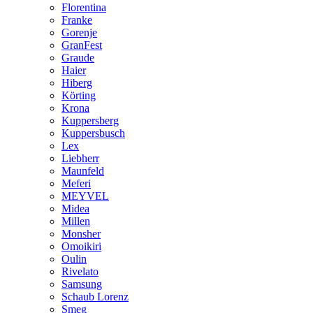
Florentina
Franke
Gorenje
GranFest
Graude
Haier
Hiberg
Körting
Krona
Kuppersberg
Kuppersbusch
Lex
Liebherr
Maunfeld
Meferi
MEYVEL
Midea
Millen
Monsher
Omoikiri
Oulin
Rivelato
Samsung
Schaub Lorenz
Smeg