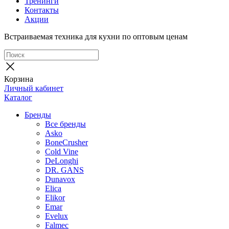
Тренинги
Контакты
Акции
Встраиваемая техника для кухни по оптовым ценам
Корзина
Личный кабинет
Каталог
Бренды
Все бренды
Asko
BoneCrusher
Cold Vine
DeLonghi
DR. GANS
Dunavox
Elica
Elikor
Emar
Evelux
Falmec