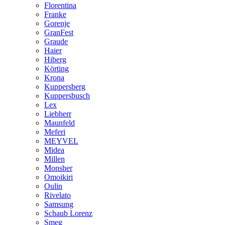
Florentina
Franke
Gorenje
GranFest
Graude
Haier
Hiberg
Körting
Krona
Kuppersberg
Kuppersbusch
Lex
Liebherr
Maunfeld
Meferi
MEYVEL
Midea
Millen
Monsher
Omoikiri
Oulin
Rivelato
Samsung
Schaub Lorenz
Smeg