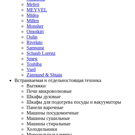
Meferi
MEYVEL
Midea
Millen
Monsher
Omoikiri
Oulin
Rivelato
Samsung
Schaub Lorenz
Smeg
Toshiba
Vard
Zigmund & Shtain
Встраиваемая и отдельностоящая техника
Вытяжки
Печи микроволновые
Шкафы духовые
Шкафы для подогрева посуды и вакууматоры
Панели варочные
Машины посудомоечные
Машины сушильные
Машины стиральные
Холодильники
Морозильные камеры