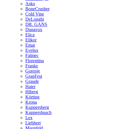
Asko
BoneCrusher
Cold Vine
DeLonghi
DR. GANS
Dunavox
Elica
Elikor
Emar
Evelux
Falmec
Florentina
Franke
Gorenje
GranFest
Graude
Haier
Hiberg
Körting
Krona
Kuppersberg
Kuppersbusch
Lex
Liebherr
Maunfeld