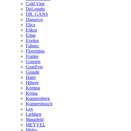
Cold Vine
DeLonghi
DR. GANS
Dunavox
Elica
Elikor
Emar
Evelux
Falmec
Florentina
Franke
Gorenje
GranFest
Graude
Haier
Hiberg
Körting
Krona
Kuppersberg
Kuppersbusch
Lex
Liebherr
Maunfeld
MEYVEL
Midea