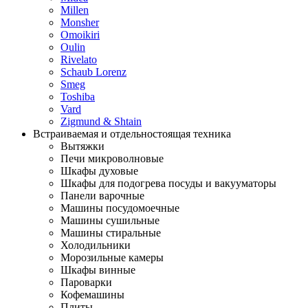
Millen
Monsher
Omoikiri
Oulin
Rivelato
Schaub Lorenz
Smeg
Toshiba
Vard
Zigmund & Shtain
Встраиваемая и отдельностоящая техника
Вытяжки
Печи микроволновые
Шкафы духовые
Шкафы для подогрева посуды и вакууматоры
Панели варочные
Машины посудомоечные
Машины сушильные
Машины стиральные
Холодильники
Морозильные камеры
Шкафы винные
Пароварки
Кофемашины
Плиты