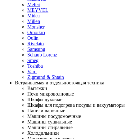
Meferi
MEYVEL
Midea
Millen
Monsher
Omoikiri
Oulin
Rivelato
Samsung
Schaub Lorenz
Smeg
Toshiba
Vard
Zigmund & Shtain
Встраиваемая и отдельностоящая техника
Вытяжки
Печи микроволновые
Шкафы духовые
Шкафы для подогрева посуды и вакууматоры
Панели варочные
Машины посудомоечные
Машины сушильные
Машины стиральные
Холодильники
Морозильные камеры