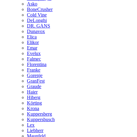
Asko
BoneCrusher
Cold Vine
DeLonghi
DR. GANS
Dunavox
Elica
Elikor
Emar
Evelux
Falmec
Florentina
Franke
Gorenje
GranFest
Graude
Haier
Hiberg
Körting
Krona
Kuppersberg
Kuppersbusch
Lex
Liebherr
Maunfeld