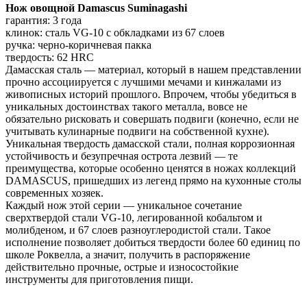
Нож овощной Damascus Suminagashi
гарантия: 3 года
клинок: сталь VG-10 c обкладками из 67 слоев
ручка: черно-коричневая пакка
твердость: 62 HRC
Дамасская сталь — материал, который в нашем представлении
прочно ассоциируется с лучшими мечами и кинжалами из
живописных историй прошлого. Впрочем, чтобы убедиться в
уникальных достоинствах такого металла, вовсе не
обязательно рисковать и совершать подвиги (конечно, если не
учитывать кулинарные подвиги на собственной кухне).
Уникальная твердость дамасской стали, полная коррозионная
устойчивость и безупречная острота лезвий — те
преимущества, которые особенно ценятся в ножах коллекций
DAMASCUS, пришедших из легенд прямо на кухонные столы
современных хозяек.
Каждый нож этой серии — уникальное сочетание
сверхтвердой стали VG-10, легированной кобальтом и
молибденом, и 67 слоев разноуглеродистой стали. Такое
исполнение позволяет добиться твердости более 60 единиц по
школе Роквелла, а значит, получить в распоряжение
действительно прочные, острые и износостойкие
инструменты для приготовления пищи.