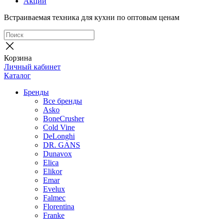
Акции
Встраиваемая техника для кухни по оптовым ценам
Корзина
Личный кабинет
Каталог
Бренды
Все бренды
Asko
BoneCrusher
Cold Vine
DeLonghi
DR. GANS
Dunavox
Elica
Elikor
Emar
Evelux
Falmec
Florentina
Franke