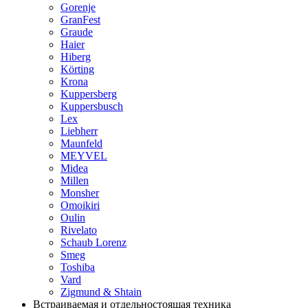
Gorenje
GranFest
Graude
Haier
Hiberg
Körting
Krona
Kuppersberg
Kuppersbusch
Lex
Liebherr
Maunfeld
MEYVEL
Midea
Millen
Monsher
Omoikiri
Oulin
Rivelato
Schaub Lorenz
Smeg
Toshiba
Vard
Zigmund & Shtain
Встраиваемая и отдельностоящая техника