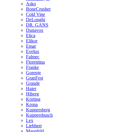
Asko
BoneCrusher
Cold Vine
DeLonghi
DR. GANS
Dunavox
Elica
Elikor
Emar
Evelux
Falmec
Florentina
Franke
Gorenje
GranFest
Graude
Haier
Hiberg
Körting
Krona
Kuppersberg
Kuppersbusch
Lex
Liebherr
Maunfeld