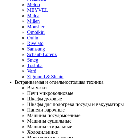
Meferi
MEYVEL
Midea
Millen
Monsher
Omoikiri
Oulin
Rivelato
Samsung
Schaub Lorenz
Smeg
Toshiba
Vard
Zigmund & Shtain
Встраиваемая и отдельностоящая техника
Вытяжки
Печи микроволновые
Шкафы духовые
Шкафы для подогрева посуды и вакууматоры
Панели варочные
Машины посудомоечные
Машины сушильные
Машины стиральные
Холодильники
Морозильные камеры