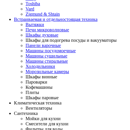
Toshiba
Vard
Zigmund & Shtain
Встраиваемая и отдельностоящая техника
Вытяжки
Печи микроволновые
Шкафы духовые
Шкафы для подогрева посуды и вакууматоры
Панели варочные
Машины посудомоечные
Машины сушильные
Машины стиральные
Холодильники
Морозильные камеры
Шкафы винные
Пароварки
Кофемашины
Плиты
Шкафы паровые
Климатическая техника
Вентиляторы
Сантехника
Мойки для кухни
Смесители для кухни
Фильтры для воды