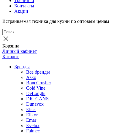
Тренинги
Контакты
Акции
Встраиваемая техника для кухни по оптовым ценам
Корзина
Личный кабинет
Каталог
Бренды
Все бренды
Asko
BoneCrusher
Cold Vine
DeLonghi
DR. GANS
Dunavox
Elica
Elikor
Emar
Evelux
Falmec