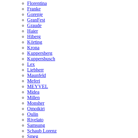
Florentina
Franke
Gorenje
GranFest
Graude
Haier
Hiberg
Körting
Krona
Kuppersberg
Kuppersbusch
Lex
Liebherr
Maunfeld
Meferi
MEYVEL
Midea
Millen
Monsher
Omoikiri
Oulin
Rivelato
Samsung
Schaub Lorenz
Smeg