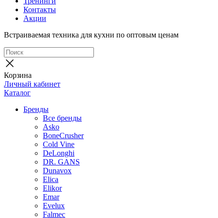
Тренинги
Контакты
Акции
Встраиваемая техника для кухни по оптовым ценам
Корзина
Личный кабинет
Каталог
Бренды
Все бренды
Asko
BoneCrusher
Cold Vine
DeLonghi
DR. GANS
Dunavox
Elica
Elikor
Emar
Evelux
Falmec