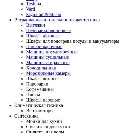
Toshiba
Vard
Zigmund & Shtain
Встраиваемая и отдельностоящая техника
Вытяжки
Печи микроволновые
Шкафы духовые
Шкафы для подогрева посуды и вакууматоры
Панели варочные
Машины посудомоечные
Машины сушильные
Машины стиральные
Холодильники
Морозильные камеры
Шкафы винные
Пароварки
Кофемашины
Плиты
Шкафы паровые
Климатическая техника
Вентиляторы
Сантехника
Мойки для кухни
Смесители для кухни
Фильтры для воды