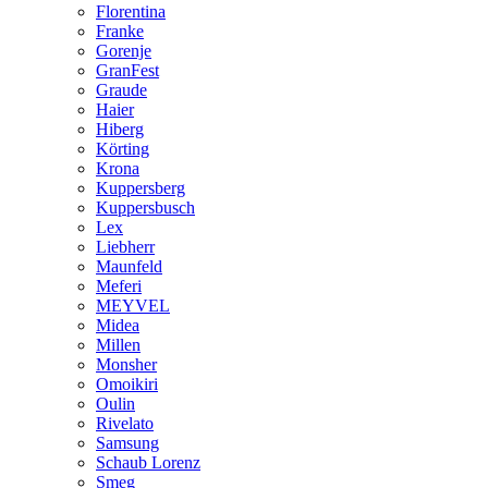
Florentina
Franke
Gorenje
GranFest
Graude
Haier
Hiberg
Körting
Krona
Kuppersberg
Kuppersbusch
Lex
Liebherr
Maunfeld
Meferi
MEYVEL
Midea
Millen
Monsher
Omoikiri
Oulin
Rivelato
Samsung
Schaub Lorenz
Smeg