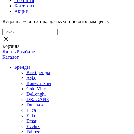
Тренинги
Контакты
Акции
Встраиваемая техника для кухни по оптовым ценам
Корзина
Личный кабинет
Каталог
Бренды
Все бренды
Asko
BoneCrusher
Cold Vine
DeLonghi
DR. GANS
Dunavox
Elica
Elikor
Emar
Evelux
Falmec