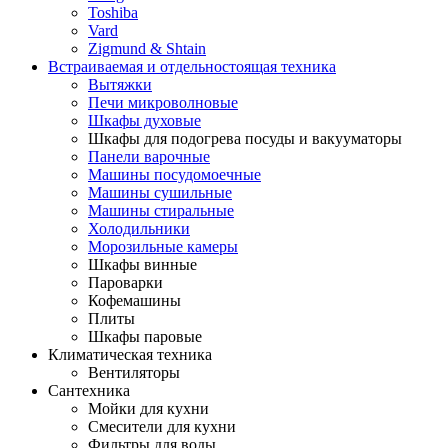
Toshiba
Vard
Zigmund & Shtain
Встраиваемая и отдельностоящая техника
Вытяжки
Печи микроволновые
Шкафы духовые
Шкафы для подогрева посуды и вакууматоры
Панели варочные
Машины посудомоечные
Машины сушильные
Машины стиральные
Холодильники
Морозильные камеры
Шкафы винные
Пароварки
Кофемашины
Плиты
Шкафы паровые
Климатическая техника
Вентиляторы
Сантехника
Мойки для кухни
Смесители для кухни
Фильтры для воды