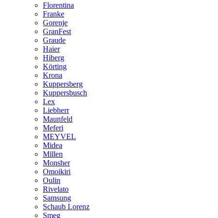
Florentina
Franke
Gorenje
GranFest
Graude
Haier
Hiberg
Körting
Krona
Kuppersberg
Kuppersbusch
Lex
Liebherr
Maunfeld
Meferi
MEYVEL
Midea
Millen
Monsher
Omoikiri
Oulin
Rivelato
Samsung
Schaub Lorenz
Smeg