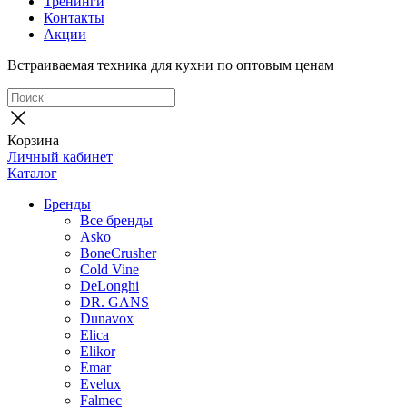
Тренинги
Контакты
Акции
Встраиваемая техника для кухни по оптовым ценам
Корзина
Личный кабинет
Каталог
Бренды
Все бренды
Asko
BoneCrusher
Cold Vine
DeLonghi
DR. GANS
Dunavox
Elica
Elikor
Emar
Evelux
Falmec