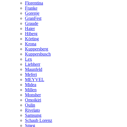
Florentina
Franke
Gorenje
GranFest
Graude
Haier
Hiberg
Körting
Krona
Kuppersberg
Kuppersbusch
Lex
Liebherr
Maunfeld
Meferi
MEYVEL
Midea
Millen
Monsher
Omoikiri
Oulin
Rivelato
Samsung
Schaub Lorenz
Smeg