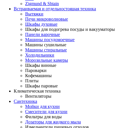
Zigmund & Shtain
Встраиваемая и отдельностоящая техника
Вытяжки
Печи микроволновые
Шкафы духовые
Шкафы для подогрева посуды и вакууматоры
Панели варочные
Машины посудомоечные
Машины сушильные
Машины стиральные
Холодильники
Морозильные камеры
Шкафы винные
Пароварки
Кофемашины
Плиты
Шкафы паровые
Климатическая техника
Вентиляторы
Сантехника
Мойки для кухни
Смесители для кухни
Фильтры для воды
Дозаторы для жидкого мыла
Измельчители пищевых отходов