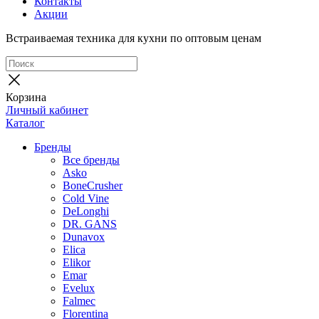
Контакты
Акции
Встраиваемая техника для кухни по оптовым ценам
Корзина
Личный кабинет
Каталог
Бренды
Все бренды
Asko
BoneCrusher
Cold Vine
DeLonghi
DR. GANS
Dunavox
Elica
Elikor
Emar
Evelux
Falmec
Florentina