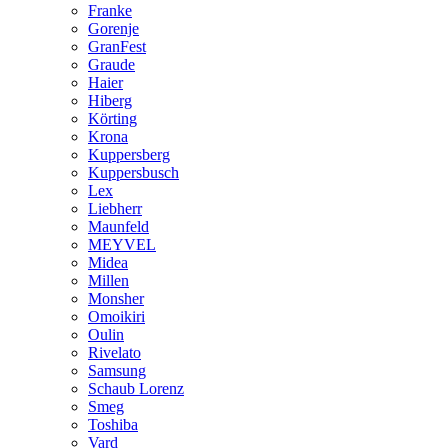
Franke
Gorenje
GranFest
Graude
Haier
Hiberg
Körting
Krona
Kuppersberg
Kuppersbusch
Lex
Liebherr
Maunfeld
MEYVEL
Midea
Millen
Monsher
Omoikiri
Oulin
Rivelato
Samsung
Schaub Lorenz
Smeg
Toshiba
Vard