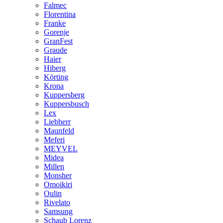
Falmec
Florentina
Franke
Gorenje
GranFest
Graude
Haier
Hiberg
Körting
Krona
Kuppersberg
Kuppersbusch
Lex
Liebherr
Maunfeld
Meferi
MEYVEL
Midea
Millen
Monsher
Omoikiri
Oulin
Rivelato
Samsung
Schaub Lorenz