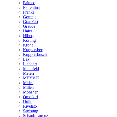
Falmec
Florentina
Franke
Gorenje
GranFest
Graude
Haier
Hiberg
Körting
Krona
Kuppersberg
Kuppersbusch
Lex
Liebherr
Maunfeld
Meferi
MEYVEL
Midea
Millen
Monsher
Omoikiri
Oulin
Rivelato
Samsung
Schaub Lorenz