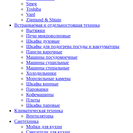
Smeg
Toshiba
Vard
Zigmund & Shtain
Встраиваемая и отдельностоящая техника
Вытяжки
Печи микроволновые
Шкафы духовые
Шкафы для подогрева посуды и вакууматоры
Панели варочные
Машины посудомоечные
Машины сушильные
Машины стиральные
Холодильники
Морозильные камеры
Шкафы винные
Пароварки
Кофемашины
Плиты
Шкафы паровые
Климатическая техника
Вентиляторы
Сантехника
Мойки для кухни
Смесители для кухни