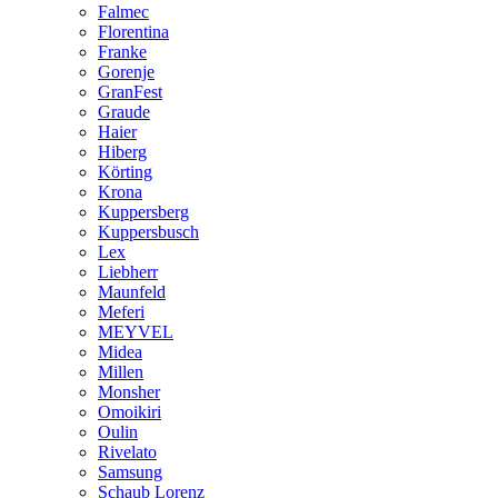
Falmec
Florentina
Franke
Gorenje
GranFest
Graude
Haier
Hiberg
Körting
Krona
Kuppersberg
Kuppersbusch
Lex
Liebherr
Maunfeld
Meferi
MEYVEL
Midea
Millen
Monsher
Omoikiri
Oulin
Rivelato
Samsung
Schaub Lorenz