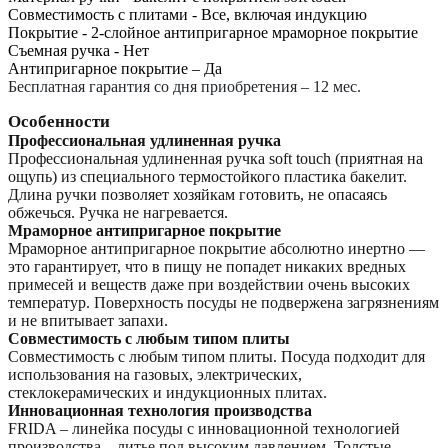
Совместимость с плитами - Все, включая индукцию
Покрытие - 2-слойное антипригарное мраморное покрытие
Съемная ручка - Нет
Антипригарное покрытие – Да
Бесплатная гарантия со дня приобретения – 12 мес.
Особенности
Профессиональная удлиненная ручка
Профессиональная удлиненная ручка soft touch (приятная на
ощупь) из специального термостойкого пластика бакелит.
Длина ручки позволяет хозяйкам готовить, не опасаясь
обжечься. Ручка не нагревается.
Мраморное антипригарное покрытие
Мраморное антипригарное покрытие абсолютно инертно —
это гарантирует, что в пищу не попадет никаких вредных
примесей и веществ даже при воздействии очень высоких
температур. Поверхность посуды не подвержена загрязнениям
и не впитывает запахи.
Совместимость с любым типом плиты
Совместимость с любым типом плиты. Посуда подходит для
использования на газовых, электрических,
стеклокерамических и индукционных плитах.
Инновационная технология производства
FRIDA – линейка посуды с инновационной технологией
производства – литье под высоким давлением. Толстые