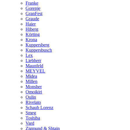
Franke
Gorenje
GranFest
Graude
Haier
Hiberg
Körting
Krona
Kuppersberg
Kuppersbusch
Lex
Liebherr
Maunfeld
MEYVEL
Midea
Millen
Monsher
Omoikiri
Oulin
Rivelato
Schaub Lorenz
Smeg
Toshiba
Vard
Zigmund & Shtain