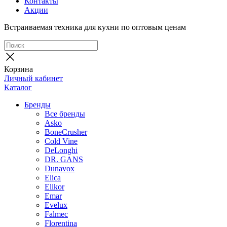
Контакты
Акции
Встраиваемая техника для кухни по оптовым ценам
Корзина
Личный кабинет
Каталог
Бренды
Все бренды
Asko
BoneCrusher
Cold Vine
DeLonghi
DR. GANS
Dunavox
Elica
Elikor
Emar
Evelux
Falmec
Florentina