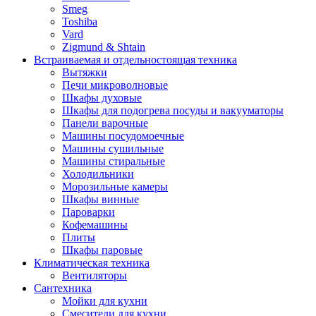
Smeg
Toshiba
Vard
Zigmund & Shtain
Встраиваемая и отдельностоящая техника
Вытяжки
Печи микроволновые
Шкафы духовые
Шкафы для подогрева посуды и вакууматоры
Панели варочные
Машины посудомоечные
Машины сушильные
Машины стиральные
Холодильники
Морозильные камеры
Шкафы винные
Пароварки
Кофемашины
Плиты
Шкафы паровые
Климатическая техника
Вентиляторы
Сантехника
Мойки для кухни
Смесители для кухни