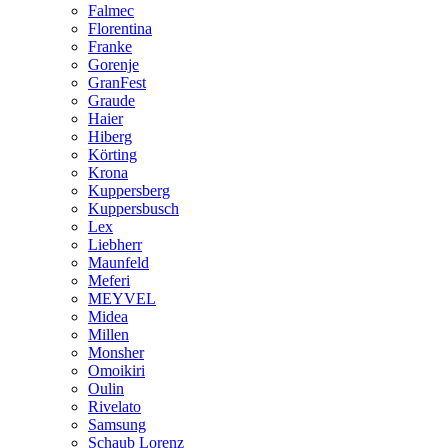
Falmec
Florentina
Franke
Gorenje
GranFest
Graude
Haier
Hiberg
Körting
Krona
Kuppersberg
Kuppersbusch
Lex
Liebherr
Maunfeld
Meferi
MEYVEL
Midea
Millen
Monsher
Omoikiri
Oulin
Rivelato
Samsung
Schaub Lorenz