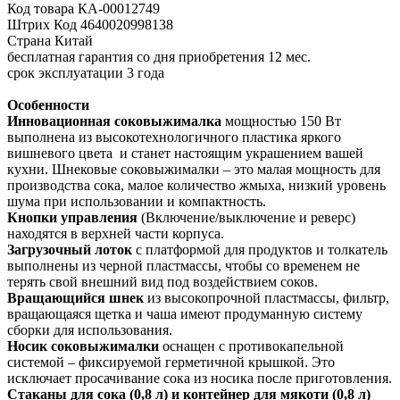
Код товара КА-00012749
Штрих Код 4640020998138
Страна Китай
бесплатная гарантия со дня приобретения 12 мес.
срок эксплуатации 3 года
Особенности
Инновационная соковыжималка
мощностью 150 Вт
выполнена из высокотехнологичного пластика яркого
вишневого цвета и станет настоящим украшением вашей
кухни. Шнековые соковыжималки – это малая мощность для
производства сока, малое количество жмыха, низкий уровень
шума при использовании и компактность.
Кнопки управления
(Включение/выключение и реверс)
находятся в верхней части корпуса.
Загрузочный лоток
с платформой для продуктов и толкатель
выполнены из черной пластмассы, чтобы со временем не
терять свой внешний вид под воздействием соков.
Вращающийся шнек
из высокопрочной пластмассы, фильтр,
вращающаяся щетка и чаша имеют продуманную систему
сборки для использования.
Носик соковыжималки
оснащен с противокапельной
системой – фиксируемой герметичной крышкой. Это
исключает просачивание сока из носика после приготовления.
Стаканы для сока (0,8 л) и контейнер для мякоти (0,8 л)