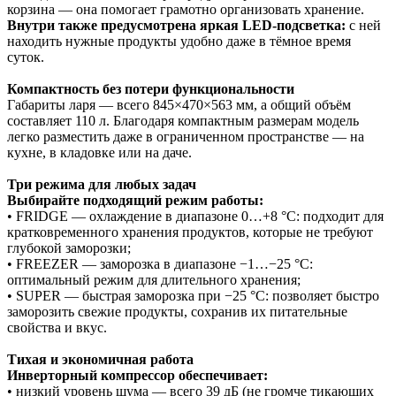
корзина — она помогает грамотно организовать хранение.
Внутри также предусмотрена яркая LED‑подсветка:
с ней
находить нужные продукты удобно даже в тёмное время
суток.
Компактность без потери функциональности
Габариты ларя — всего 845×470×563 мм, а общий объём
составляет 110 л. Благодаря компактным размерам модель
легко разместить даже в ограниченном пространстве — на
кухне, в кладовке или на даче.
Три режима для любых задач
Выбирайте подходящий режим работы:
• FRIDGE — охлаждение в диапазоне 0…+8 °С: подходит для
кратковременного хранения продуктов, которые не требуют
глубокой заморозки;
• FREEZER — заморозка в диапазоне −1…−25 °С:
оптимальный режим для длительного хранения;
• SUPER — быстрая заморозка при −25 °С: позволяет быстро
заморозить свежие продукты, сохранив их питательные
свойства и вкус.
Тихая и экономичная работа
Инверторный компрессор обеспечивает:
• низкий уровень шума — всего 39 дБ (не громче тикающих