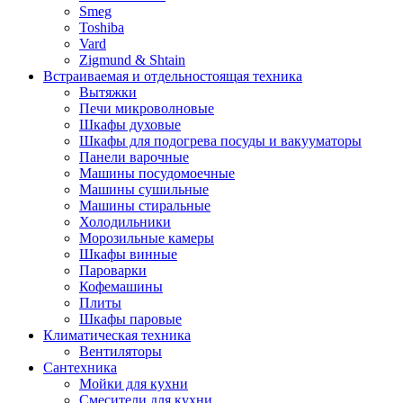
Smeg
Toshiba
Vard
Zigmund & Shtain
Встраиваемая и отдельностоящая техника
Вытяжки
Печи микроволновые
Шкафы духовые
Шкафы для подогрева посуды и вакууматоры
Панели варочные
Машины посудомоечные
Машины сушильные
Машины стиральные
Холодильники
Морозильные камеры
Шкафы винные
Пароварки
Кофемашины
Плиты
Шкафы паровые
Климатическая техника
Вентиляторы
Сантехника
Мойки для кухни
Смесители для кухни