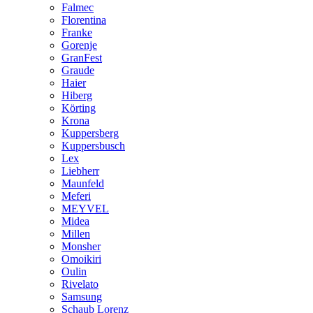
Falmec
Florentina
Franke
Gorenje
GranFest
Graude
Haier
Hiberg
Körting
Krona
Kuppersberg
Kuppersbusch
Lex
Liebherr
Maunfeld
Meferi
MEYVEL
Midea
Millen
Monsher
Omoikiri
Oulin
Rivelato
Samsung
Schaub Lorenz