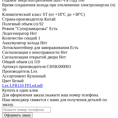
Годовое энергопотребление (кВт·ч в год)
166
Время сохранения холода при отключении электроэнергии (ч)
16
Климатический класс
ST (от +18°С до +38°С)
Страна-производитель
Китай
Полезный объем (л)
92
Режим "Суперзаморозка"
Есть
Ледогенератор
Нет
Количество секций
1
Аккумулятор холода
Нет
Лоток/контейнер для замораживания
Есть
Сигнализация о неисправности
Нет
Сигнализация открытой двери
Нет
Общий объем (л)
110
Артикул производителя
CHSK000003
Производитель
Lex
Ассортимент
Кухонный
Цвет
Белый
Lex LFR110 FFLed.pdf
Купить в один клик
Для оформления заказа укажите ваш номер телефона.
Наш менеджер свяжется с вами для получения деталей по
заказу.
Оформить заказ