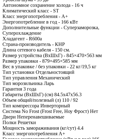
Автономное сохранение холода - 16 ч
Климатический класс - ST
Класс энергопотребления - А+
Энергопотребление в год - 166 кВт
Дополнительные функции - Суперзаморозка,
Суперохлаждение
Хладагент - R600a
Страна-производитель - КНР
Длина сетевого кабеля - 150 см.
Размер устройства (ВхШхГ) - 845×470×563 мм
Размер упаковки - 879×495×585 мм
Вес в упаковке / без упаковки - 22 кг/19,5 кг
Тип установки
Отдельностоящий
Тип управления
Механический
Тип морозильника
Ларь
Гарантия
3 года
Габариты (ВхШхГ) (см)
84.5х47х56.3
Объем общий/полезный (л)
110 / 92
Тип компрессора
Инверторный
Система No Frost (Frost Free, Ноу Фрост)
Нет
Двери
Неперенавешиваемые
Полки
Решетки
Мощность замораживания (кг/сут)
4.4
Класс энергопотребления
А+