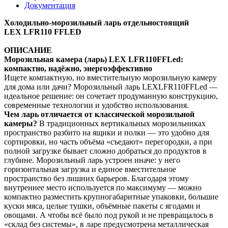
Документация
Холодильно-морозильный ларь отдельностоящий
LEX LFR110 FFLED
ОПИСАНИЕ
Морозильная камера (ларь) LEX LFR110FFLed:
компактно, надёжно, энергоэффективно
Ищете компактную, но вместительную морозильную камеру
для дома или дачи? Морозильный ларь LEXLFR110FFLed —
идеальное решение: он сочетает продуманную конструкцию,
современные технологии и удобство использования.
Чем ларь отличается от классической морозильной
камеры?
В традиционных вертикальных морозильниках
пространство разбито на ящики и полки — это удобно для
сортировки, но часть объёма «съедают» перегородки, а при
полной загрузке бывает сложно добраться до продуктов в
глубине. Морозильный ларь устроен иначе: у него
горизонтальная загрузка и единое вместительное
пространство без лишних барьеров. Благодаря этому
внутреннее место используется по максимуму — можно
компактно разместить крупногабаритные упаковки, большие
куски мяса, целые тушки, объёмные пакеты с ягодами и
овощами. А чтобы всё было под рукой и не превращалось в
«склад без системы», в ларе предусмотрена металлическая