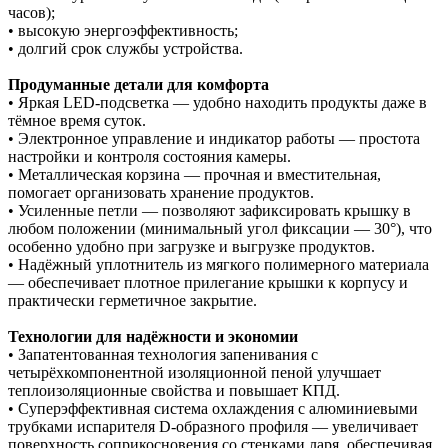
часов);
• высокую энергоэффективность;
• долгий срок службы устройства.
Продуманные детали для комфорта
• Яркая LED‑подсветка — удобно находить продукты даже в
тёмное время суток.
• Электронное управление и индикатор работы — простота
настройки и контроля состояния камеры.
• Металлическая корзина — прочная и вместительная,
помогает организовать хранение продуктов.
• Усиленные петли — позволяют зафиксировать крышку в
любом положении (минимальный угол фиксации — 30°), что
особенно удобно при загрузке и выгрузке продуктов.
• Надёжный уплотнитель из мягкого полимерного материала
— обеспечивает плотное прилегание крышки к корпусу и
практически герметичное закрытие.
Технологии для надёжности и экономии
• Запатентованная технология запенивания с
четырёхкомпонентной изоляционной пеной улучшает
теплоизоляционные свойства и повышает КПД.
• Суперэффективная система охлаждения с алюминиевыми
трубками испарителя D‑образного профиля — увеличивает
поверхность соприкосновения со стенками ларя, обеспечивая