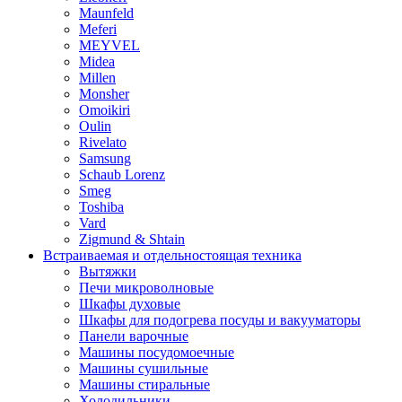
Maunfeld
Meferi
MEYVEL
Midea
Millen
Monsher
Omoikiri
Oulin
Rivelato
Samsung
Schaub Lorenz
Smeg
Toshiba
Vard
Zigmund & Shtain
Встраиваемая и отдельностоящая техника
Вытяжки
Печи микроволновые
Шкафы духовые
Шкафы для подогрева посуды и вакууматоры
Панели варочные
Машины посудомоечные
Машины сушильные
Машины стиральные
Холодильники