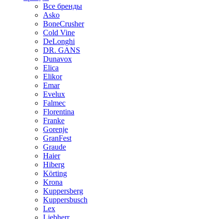
Все бренды
Asko
BoneCrusher
Cold Vine
DeLonghi
DR. GANS
Dunavox
Elica
Elikor
Emar
Evelux
Falmec
Florentina
Franke
Gorenje
GranFest
Graude
Haier
Hiberg
Körting
Krona
Kuppersberg
Kuppersbusch
Lex
Liebherr