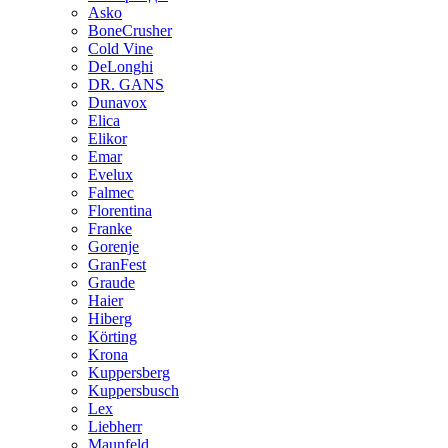
Asko
BoneCrusher
Cold Vine
DeLonghi
DR. GANS
Dunavox
Elica
Elikor
Emar
Evelux
Falmec
Florentina
Franke
Gorenje
GranFest
Graude
Haier
Hiberg
Körting
Krona
Kuppersberg
Kuppersbusch
Lex
Liebherr
Maunfeld