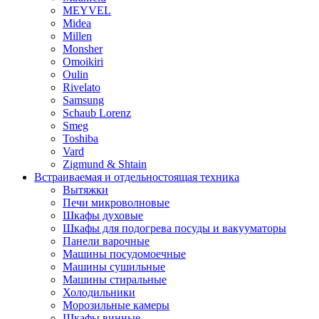
MEYVEL
Midea
Millen
Monsher
Omoikiri
Oulin
Rivelato
Samsung
Schaub Lorenz
Smeg
Toshiba
Vard
Zigmund & Shtain
Встраиваемая и отдельностоящая техника
Вытяжки
Печи микроволновые
Шкафы духовые
Шкафы для подогрева посуды и вакууматоры
Панели варочные
Машины посудомоечные
Машины сушильные
Машины стиральные
Холодильники
Морозильные камеры
Шкафы винные