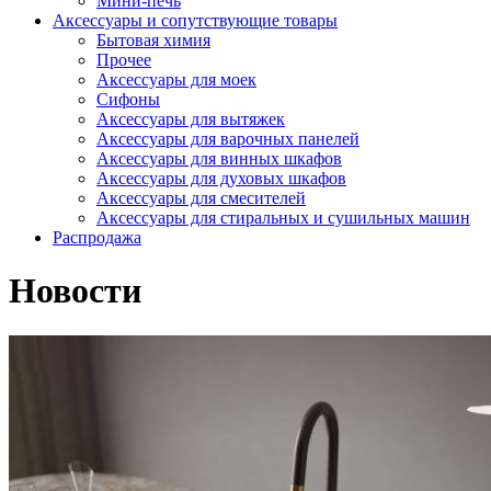
Мини-печь
Аксессуары и сопутствующие товары
Бытовая химия
Прочее
Аксессуары для моек
Сифоны
Аксессуары для вытяжек
Аксессуары для варочных панелей
Аксессуары для винных шкафов
Аксессуары для духовых шкафов
Аксессуары для смесителей
Аксессуары для стиральных и сушильных машин
Распродажа
Новости